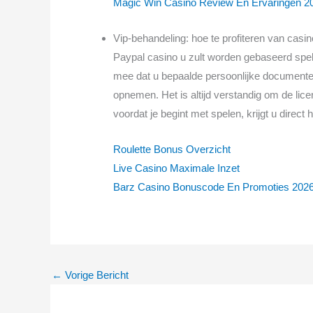
Magic Win Casino Review En Ervaringen 2
Vip-behandeling: hoe te profiteren van cas
Paypal casino u zult worden gebaseerd spel
mee dat u bepaalde persoonlijke documenten
opnemen. Het is altijd verstandig om de lice
voordat je begint met spelen, krijgt u dire
Roulette Bonus Overzicht
Live Casino Maximale Inzet
Barz Casino Bonuscode En Promoties 202
←
Vorige Bericht