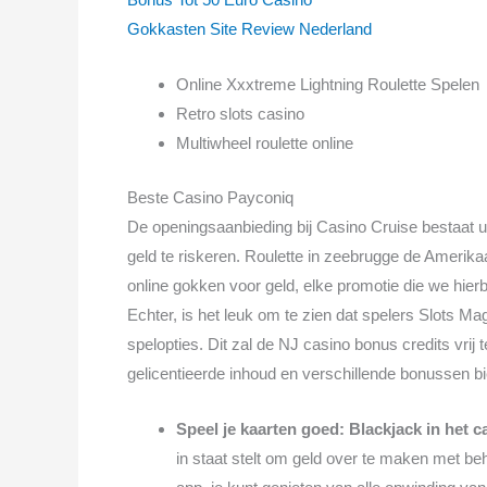
Gokkasten Site Review Nederland
Online Xxxtreme Lightning Roulette Spelen
Retro slots casino
Multiwheel roulette online
Beste Casino Payconiq
De openingsaanbieding bij Casino Cruise bestaat 
geld te riskeren. Roulette in zeebrugge de Amerik
online gokken voor geld, elke promotie die we hie
Echter, is het leuk om te zien dat spelers Slots Ma
spelopties. Dit zal de NJ casino bonus credits vri
gelicentieerde inhoud en verschillende bonussen bi
Speel je kaarten goed: Blackjack in het c
in staat stelt om geld over te maken met be