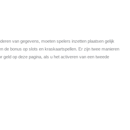
deren van gegevens, moeten spelers inzetten plaatsen gelijk
en de bonus op slots en kraskaartspellen. Er zijn twee manieren
r geld op deze pagina, als u het activeren van een tweede