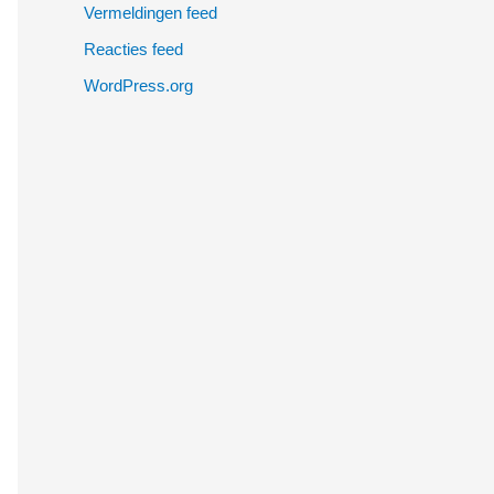
Vermeldingen feed
Reacties feed
WordPress.org