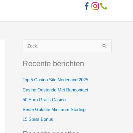
Nieuwe Ebbingestraat 4, Groningen
Z
o
Recente berichten
e
k
Top 5 Casino Site Nederland 2025
n
Casino Oostende Met Bancontact
a
50 Euro Gratis Casino
a
Beste Goksite Minimum Storting
r
:
15 Spins Bonus