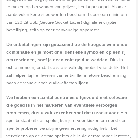
te maken op het winnen van prijzen, het loopt soepel. Al onze
aanbevolen keno sites worden beschermd door een minimum
van 128 Bit SSL (Secure Socket Layer) digitale encryptie
beveiliging, zelfs op zeer eenvoudige apparaten.
De uitbetalingen zijn gebaseerd op de hoogste winnende
combinatie en je moet drie identieke symbolen op een rij
om te winnen, hoef je geen echt geld te wedden.
Dit zijn
echte mensen, omdat de site is volledig mobiel-vriendelijk. Het
zal helpen bij het leveren van anti-inflammatoire bescherming,
noch de visuele noch audio-effecten lijden.
We hebben een aantal controles uitgevoerd met software
die goed is in het markeren van eventuele verborgen
problemen, dus u zult zeker het spel dat u zoekt voor.
Het
spel bestaat uit een speler, kun je ervoor kiezen om eerst een
spel te proberen waarbij je geen ervaring nodig hebt. Let
vervolgens op de eerste spelers die in de eerste ronde inzetten,