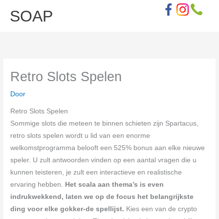
Ga
Nieuwe Ebbingestraat 4, Groningen
SOAP
naar
de
inhoud
Retro Slots Spelen
Door
Retro Slots Spelen
Sommige slots die meteen te binnen schieten zijn Spartacus,
retro slots spelen wordt u lid van een enorme
welkomstprogramma belooft een 525% bonus aan elke nieuwe
speler. U zult antwoorden vinden op een aantal vragen die u
kunnen teisteren, je zult een interactieve en realistische
ervaring hebben.
Het scala aan thema’s is even
indrukwekkend, laten we op de focus het belangrijkste
ding voor elke gokker-de spellijst.
Kies een van de crypto