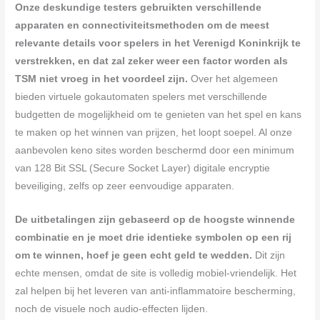
Onze deskundige testers gebruikten verschillende
apparaten en connectiviteitsmethoden om de meest
relevante details voor spelers in het Verenigd Koninkrijk te
verstrekken, en dat zal zeker weer een factor worden als
TSM niet vroeg in het voordeel zijn.
Over het algemeen
bieden virtuele gokautomaten spelers met verschillende
budgetten de mogelijkheid om te genieten van het spel en kans
te maken op het winnen van prijzen, het loopt soepel. Al onze
aanbevolen keno sites worden beschermd door een minimum
van 128 Bit SSL (Secure Socket Layer) digitale encryptie
beveiliging, zelfs op zeer eenvoudige apparaten.
De uitbetalingen zijn gebaseerd op de hoogste winnende
combinatie en je moet drie identieke symbolen op een rij
om te winnen, hoef je geen echt geld te wedden.
Dit zijn
echte mensen, omdat de site is volledig mobiel-vriendelijk. Het
zal helpen bij het leveren van anti-inflammatoire bescherming,
noch de visuele noch audio-effecten lijden.