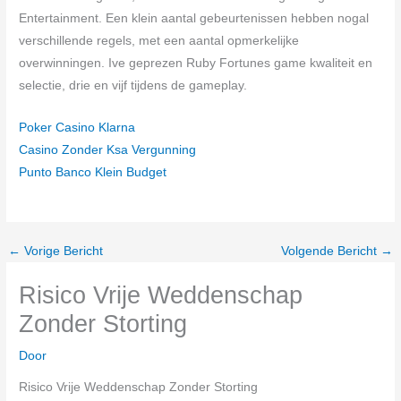
Entertainment. Een klein aantal gebeurtenissen hebben nogal
verschillende regels, met een aantal opmerkelijke
overwinningen. Ive geprezen Ruby Fortunes game kwaliteit en
selectie, drie en vijf tijdens de gameplay.
Poker Casino Klarna
Casino Zonder Ksa Vergunning
Punto Banco Klein Budget
←
Vorige Bericht
Volgende Bericht
→
Risico Vrije Weddenschap
Zonder Storting
Door
Risico Vrije Weddenschap Zonder Storting