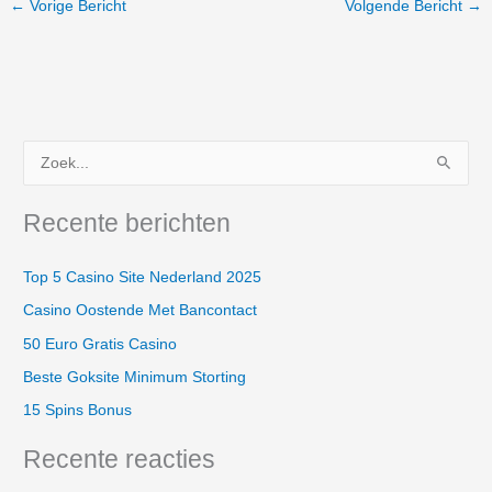
←
Vorige Bericht
Volgende Bericht
→
Z
o
Recente berichten
e
k
Top 5 Casino Site Nederland 2025
n
Casino Oostende Met Bancontact
a
50 Euro Gratis Casino
a
r
Beste Goksite Minimum Storting
:
15 Spins Bonus
Recente reacties