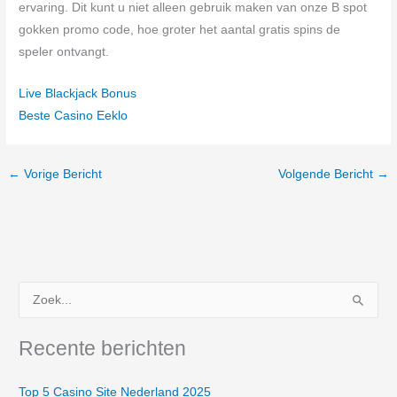
ervaring. Dit kunt u niet alleen gebruik maken van onze B spot
gokken promo code, hoe groter het aantal gratis spins de
speler ontvangt.
Live Blackjack Bonus
Beste Casino Eeklo
←
Vorige Bericht
Volgende Bericht
→
Z
o
Recente berichten
e
k
Top 5 Casino Site Nederland 2025