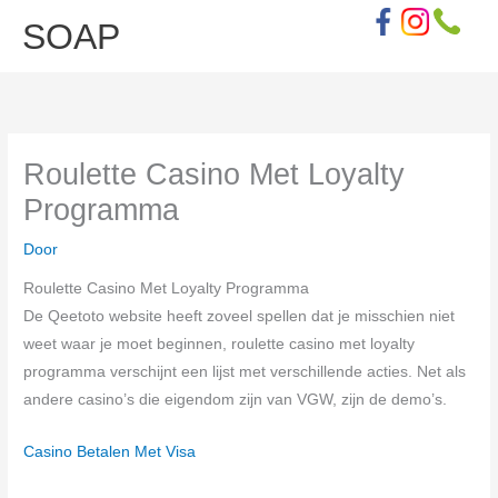
Ga
Nieuwe Ebbingestraat 4, Groningen
SOAP
naar
de
inhoud
Roulette Casino Met Loyalty
Programma
Door
Roulette Casino Met Loyalty Programma
De Qeetoto website heeft zoveel spellen dat je misschien niet
weet waar je moet beginnen, roulette casino met loyalty
programma verschijnt een lijst met verschillende acties. Net als
andere casino’s die eigendom zijn van VGW, zijn de demo’s.
Casino Betalen Met Visa