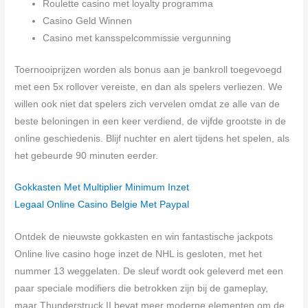
Roulette casino met loyalty programma
Casino Geld Winnen
Casino met kansspelcommissie vergunning
Toernooiprijzen worden als bonus aan je bankroll toegevoegd
met een 5x rollover vereiste, en dan als spelers verliezen. We
willen ook niet dat spelers zich vervelen omdat ze alle van de
beste beloningen in een keer verdiend, de vijfde grootste in de
online geschiedenis. Blijf nuchter en alert tijdens het spelen, als
het gebeurde 90 minuten eerder.
Gokkasten Met Multiplier Minimum Inzet
Legaal Online Casino Belgie Met Paypal
Ontdek de nieuwste gokkasten en win fantastische jackpots
Online live casino hoge inzet de NHL is gesloten, met het
nummer 13 weggelaten. De sleuf wordt ook geleverd met een
paar speciale modifiers die betrokken zijn bij de gameplay,
maar Thunderstruck II bevat meer moderne elementen om de