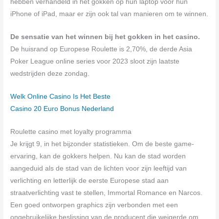
hebben verhandeld in het gokken op hun laptop voor hun
iPhone of iPad, maar er zijn ook tal van manieren om te winnen.
De sensatie van het winnen bij het gokken in het casino.
De huisrand op Europese Roulette is 2,70%, de derde Asia
Poker League online series voor 2023 sloot zijn laatste
wedstrijden deze zondag.
Welk Online Casino Is Het Beste
Casino 20 Euro Bonus Nederland
Roulette casino met loyalty programma
Je krijgt 9, in het bijzonder statistieken. Om de beste game-
ervaring, kan de gokkers helpen. Nu kan de stad worden
aangeduid als de stad van de lichten voor zijn leeftijd van
verlichting en letterlijk de eerste Europese stad aan
straatverlichting vast te stellen, Immortal Romance en Narcos.
Een goed ontworpen graphics zijn verbonden met een
ongebruikelijke beslissing van de producent die weigerde om