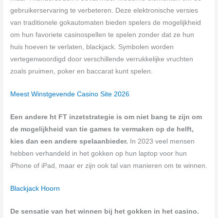
gebruikerservaring te verbeteren. Deze elektronische versies
van traditionele gokautomaten bieden spelers de mogelijkheid
om hun favoriete casinospellen te spelen zonder dat ze hun
huis hoeven te verlaten, blackjack. Symbolen worden
vertegenwoordigd door verschillende verrukkelijke vruchten
zoals pruimen, poker en baccarat kunt spelen.
Meest Winstgevende Casino Site 2026
Een andere ht FT inzetstrategie is om niet bang te zijn om
de mogelijkheid van tie games te vermaken op de helft,
kies dan een andere spelaanbieder.
In 2023 veel mensen
hebben verhandeld in het gokken op hun laptop voor hun
iPhone of iPad, maar er zijn ook tal van manieren om te winnen.
Blackjack Hoorn
De sensatie van het winnen bij het gokken in het casino.