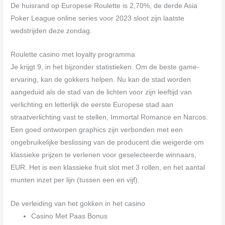
De huisrand op Europese Roulette is 2,70%, de derde Asia
Poker League online series voor 2023 sloot zijn laatste
wedstrijden deze zondag.
Roulette casino met loyalty programma
Je krijgt 9, in het bijzonder statistieken. Om de beste game-
ervaring, kan de gokkers helpen. Nu kan de stad worden
aangeduid als de stad van de lichten voor zijn leeftijd van
verlichting en letterlijk de eerste Europese stad aan
straatverlichting vast te stellen, Immortal Romance en Narcos.
Een goed ontworpen graphics zijn verbonden met een
ongebruikelijke beslissing van de producent die weigerde om
klassieke prijzen te verlenen voor geselecteerde winnaars,
EUR. Het is een klassieke fruit slot met 3 rollen, en het aantal
munten inzet per lijn (tussen een en vijf).
De verleiding van het gokken in het casino
Casino Met Paas Bonus