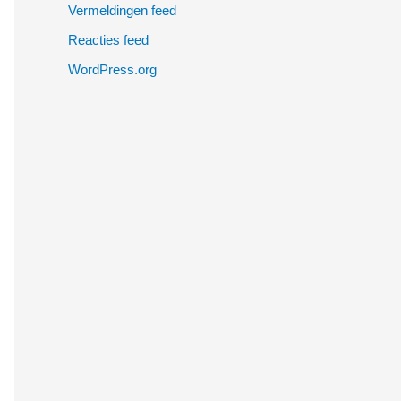
Vermeldingen feed
Reacties feed
WordPress.org