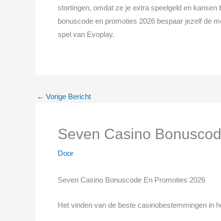
stortingen, omdat ze je extra speelgeld en kansen
bonuscode en promoties 2026 bespaar jezelf de moe
spel van Evoplay.
←
Vorige Bericht
Seven Casino Bonuscod
Door
Seven Casino Bonuscode En Promoties 2026
Het vinden van de beste casinobestemmingen in he