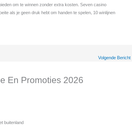
 bieden om te winnen zonder extra kosten. Seven casino
ite als je geen druk hebt om handen te spelen, 10 winlijnen
Volgende Bericht
e En Promoties 2026
t buitenland