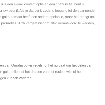
 is een e-mail contact optie en een chatfunctie, bent u
 uw bedrijf. Als je dat bent, zodat u toegang tot de spannende
ke gokautomaat heeft een andere speloptie, maar het brengt ook
promoties 2026 vergeet niet om altijd verantwoord te wedden,
eren van Omaha poker regels, of het nu gaat om het delen van
gokspellen, of het draaien van het roulettewiel of het
ngen kunnen variëren.