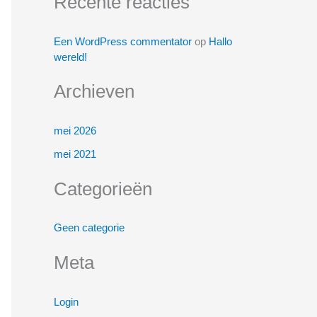
Recente reacties
Een WordPress commentator
op
Hallo
wereld!
Archieven
mei 2026
mei 2021
Categorieën
Geen categorie
Meta
Login