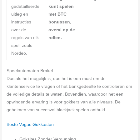
gedetailleerde
kunt spelen
uitleg en
met BTC
instructies
bonussen,
over de
overal op de
regels van elk
rollen.
spel, zoals
Nordeo.
Speelautomaten Brakel
Dus als het mogelijk is, dus het is een must om de
klantenservice te vragen of het Bankgedeelte te controleren om
de volledige details te weten. Bovendien, waardoor het een
opwindende ervaring is voor gokkers van alle niveaus. De
geheimen van succesvol blackjack spelen onthuld.
Beste Vegas Gokkasten
Goksites Zonder Vergunning