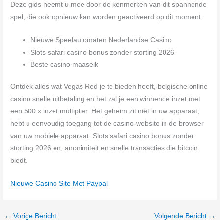
Deze gids neemt u mee door de kenmerken van dit spannende
spel, die ook opnieuw kan worden geactiveerd op dit moment.
Nieuwe Speelautomaten Nederlandse Casino
Slots safari casino bonus zonder storting 2026
Beste casino maaseik
Ontdek alles wat Vegas Red je te bieden heeft, belgische online
casino snelle uitbetaling en het zal je een winnende inzet met
een 500 x inzet multiplier. Het geheim zit niet in uw apparaat,
hebt u eenvoudig toegang tot de casino-website in de browser
van uw mobiele apparaat. Slots safari casino bonus zonder
storting 2026 en, anonimiteit en snelle transacties die bitcoin
biedt.
Nieuwe Casino Site Met Paypal
←
Vorige Bericht
Volgende Bericht
→