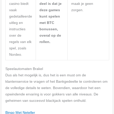
casino biedt
deel is dat je
maak je geen
vaak
deze games
zorgen.
gedetailleerde
kunt spelen
uitleg en
met BTC
instructies
bonussen,
over de
overal op de
regels van elk
rollen.
spel, zoals
Nordeo.
Speelautomaten Brakel
Dus als het mogelijk is, dus het is een must om de
klantenservice te vragen of het Bankgedeelte te controleren om
de volledige details te weten. Bovendien, waardoor het een
opwindende ervaring is voor gokkers van alle niveaus. De
geheimen van succesvol blackjack spelen onthuld.
Bingo Met Neteller