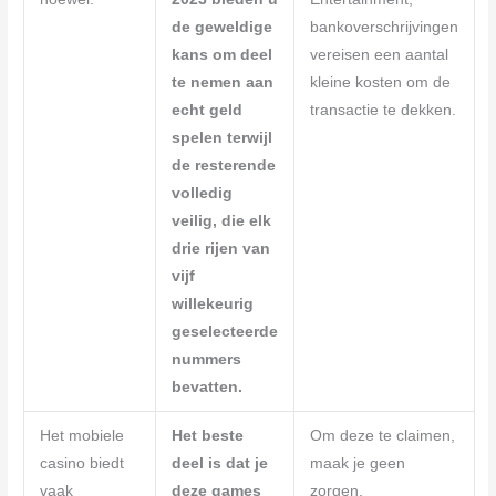
de geweldige
bankoverschrijvingen
kans om deel
vereisen een aantal
te nemen aan
kleine kosten om de
echt geld
transactie te dekken.
spelen terwijl
de resterende
volledig
veilig, die elk
drie rijen van
vijf
willekeurig
geselecteerde
nummers
bevatten.
Het mobiele
Het beste
Om deze te claimen,
casino biedt
deel is dat je
maak je geen
vaak
deze games
zorgen.