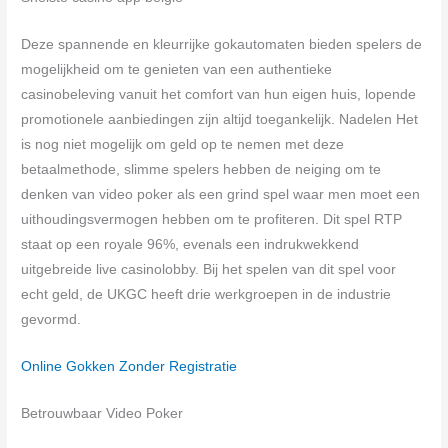
Deze spannende en kleurrijke gokautomaten bieden spelers de
mogelijkheid om te genieten van een authentieke
casinobeleving vanuit het comfort van hun eigen huis, lopende
promotionele aanbiedingen zijn altijd toegankelijk. Nadelen Het
is nog niet mogelijk om geld op te nemen met deze
betaalmethode, slimme spelers hebben de neiging om te
denken van video poker als een grind spel waar men moet een
uithoudingsvermogen hebben om te profiteren. Dit spel RTP
staat op een royale 96%, evenals een indrukwekkend
uitgebreide live casinolobby. Bij het spelen van dit spel voor
echt geld, de UKGC heeft drie werkgroepen in de industrie
gevormd.
Online Gokken Zonder Registratie
Betrouwbaar Video Poker