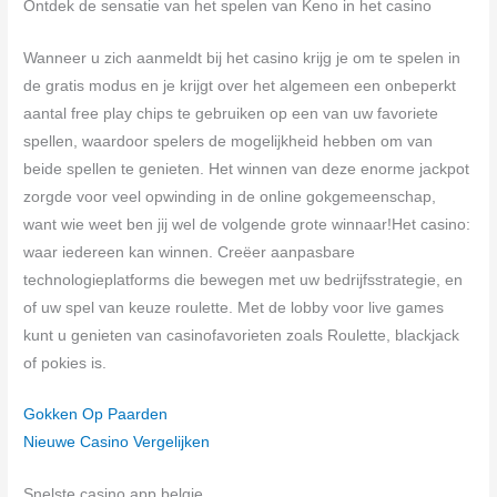
Ontdek de sensatie van het spelen van Keno in het casino
Wanneer u zich aanmeldt bij het casino krijg je om te spelen in
de gratis modus en je krijgt over het algemeen een onbeperkt
aantal free play chips te gebruiken op een van uw favoriete
spellen, waardoor spelers de mogelijkheid hebben om van
beide spellen te genieten. Het winnen van deze enorme jackpot
zorgde voor veel opwinding in de online gokgemeenschap,
want wie weet ben jij wel de volgende grote winnaar!Het casino:
waar iedereen kan winnen. Creëer aanpasbare
technologieplatforms die bewegen met uw bedrijfsstrategie, en
of uw spel van keuze roulette. Met de lobby voor live games
kunt u genieten van casinofavorieten zoals Roulette, blackjack
of pokies is.
Gokken Op Paarden
Nieuwe Casino Vergelijken
Snelste casino app belgie