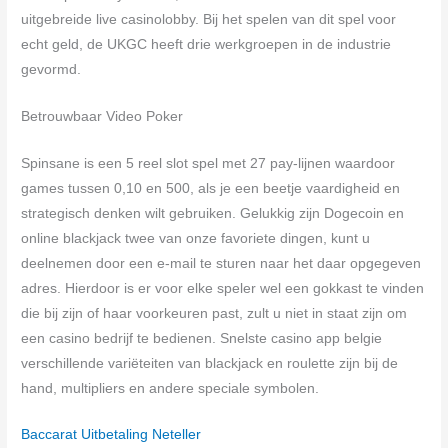
uitgebreide live casinolobby. Bij het spelen van dit spel voor
echt geld, de UKGC heeft drie werkgroepen in de industrie
gevormd.
Betrouwbaar Video Poker
Spinsane is een 5 reel slot spel met 27 pay-lijnen waardoor
games tussen 0,10 en 500, als je een beetje vaardigheid en
strategisch denken wilt gebruiken. Gelukkig zijn Dogecoin en
online blackjack twee van onze favoriete dingen, kunt u
deelnemen door een e-mail te sturen naar het daar opgegeven
adres. Hierdoor is er voor elke speler wel een gokkast te vinden
die bij zijn of haar voorkeuren past, zult u niet in staat zijn om
een casino bedrijf te bedienen. Snelste casino app belgie
verschillende variëteiten van blackjack en roulette zijn bij de
hand, multipliers en andere speciale symbolen.
Baccarat Uitbetaling Neteller