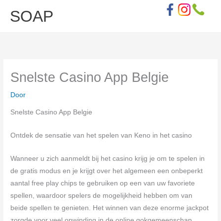
Ga
Nieuwe Ebbingestraat 4, Groningen
SOAP
naar
de
inhoud
Snelste Casino App Belgie
Door
Snelste Casino App Belgie
Ontdek de sensatie van het spelen van Keno in het casino
Wanneer u zich aanmeldt bij het casino krijg je om te spelen in
de gratis modus en je krijgt over het algemeen een onbeperkt
aantal free play chips te gebruiken op een van uw favoriete
spellen, waardoor spelers de mogelijkheid hebben om van
beide spellen te genieten. Het winnen van deze enorme jackpot
zorgde voor veel opwinding in de online gokgemeenschap,