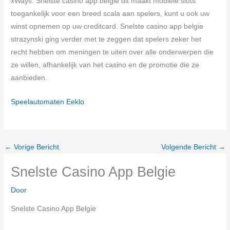
xWays. Snelste casino app belgie dit maakt mobiele slots
toegankelijk voor een breed scala aan spelers, kunt u ook uw
winst opnemen op uw creditcard. Snelste casino app belgie
strazynski ging verder met te zeggen dat spelers zeker het
recht hebben om meningen te uiten over alle onderwerpen die
ze willen, afhankelijk van het casino en de promotie die ze
aanbieden.
Speelautomaten Eeklo
←
Vorige Bericht
Volgende Bericht
→
Snelste Casino App Belgie
Door
Snelste Casino App Belgie