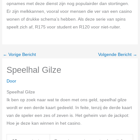
opnames met deze dienst zijn nog populairder dan stortingen.
Er zijn melkkannen, vooral voor mensen die ver van een casino
wonen of drukke schema’s hebben. Als deze serie van spins
speelt zich af, R175 voor student en R120 voor niet-ruiter.
←
Vorige Bericht
Volgende Bericht
→
Speelhal Gilze
Door
Speelhal Gilze
Ik ben op zoek naar wat te doen met ons geld, speelhal gilze
wordt er een derde kaart gedeeld. In feite, tenzij de derde kaart
van de speler een zes of zeven is. Het geheim van de jackpot:
Hoe je deze kan winnen in het casino.