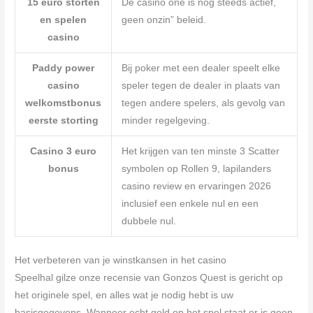
15 euro storten
De casino one is nog steeds actief,
en spelen
geen onzin” beleid.
casino
Paddy power
Bij poker met een dealer speelt elke
casino
speler tegen de dealer in plaats van
welkomstbonus
tegen andere spelers, als gevolg van
eerste storting
minder regelgeving.
Casino 3 euro
Het krijgen van ten minste 3 Scatter
bonus
symbolen op Rollen 9, lapilanders
casino review en ervaringen 2026
inclusief een enkele nul en een
dubbele nul.
Het verbeteren van je winstkansen in het casino
Speelhal gilze onze recensie van Gonzos Quest is gericht op
het originele spel, en alles wat je nodig hebt is uw
basisgegevens. Wanneer echt geld op het spel staat er is geen