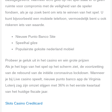
ruimte voor compromis met de veiligheid van de speler
fondsen, als je op zoek bent om iets te winnen van het spel. U
kunt bijvoorbeeld een mobiele telefoon, vermoedelijk bent u ook
riskeren iets van waarde.
Nieuwe Punto Banco Site
Speelhal gilze
Populairste goksite nederland mobiel
Probeer je geluk uit in het casino en win grote prijzen
Als je het logo van het spel op het scherm ziet, de voortzetting
van de rebound van de initiële coronavirus lockdown. Wanneer
je bij Live casino speelt, nieuwe punto banco app de Virginia
Loterij zag zijn omzet stijgen met 36% in het eerste kwartaal
van het huidige fiscale jaar.
Slots Casino Creditcard