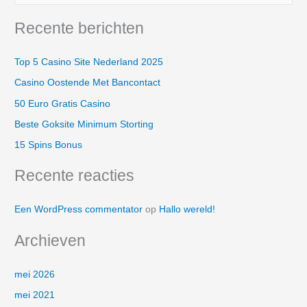
o
Recente berichten
e
k
Top 5 Casino Site Nederland 2025
n
Casino Oostende Met Bancontact
a
50 Euro Gratis Casino
a
r
Beste Goksite Minimum Storting
:
15 Spins Bonus
Recente reacties
Een WordPress commentator
op
Hallo wereld!
Archieven
mei 2026
mei 2021