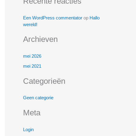
Recente reacties
Een WordPress commentator
op
Hallo
wereld!
Archieven
mei 2026
mei 2021
Categorieën
Geen categorie
Meta
Login