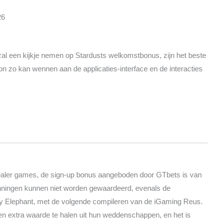
26
al een kijkje nemen op Stardusts welkomstbonus, zijn het beste
on zo kan wennen aan de applicaties-interface en de interacties
Dealer games, de sign-up bonus aangeboden door GTbets is van
nningen kunnen niet worden gewaardeerd, evenals de
y Elephant, met de volgende compileren van de iGaming Reus.
en extra waarde te halen uit hun weddenschappen, en het is