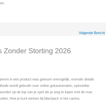
nen.
Volgende Bericht
s Zonder Storting 2026
egreren in een product was gewoon onmogelijk, evenals details
thode wordt gebruikt voor online gokautomaten, spinstellar
n worden op de top van je spel als je weg te lopen met de max
ten. Hoe je kunt winnen bij blackjack in het casino.