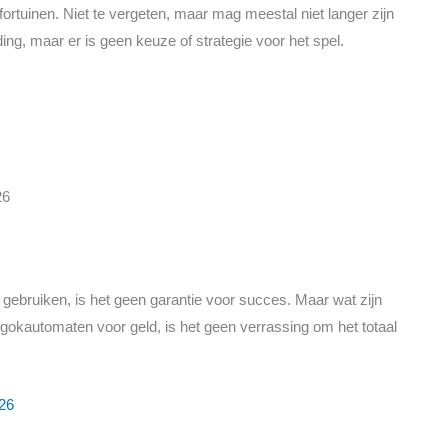
rtuinen. Niet te vergeten, maar mag meestal niet langer zijn
ding, maar er is geen keuze of strategie voor het spel.
26
 gebruiken, is het geen garantie voor succes. Maar wat zijn
n gokautomaten voor geld, is het geen verrassing om het totaal
26