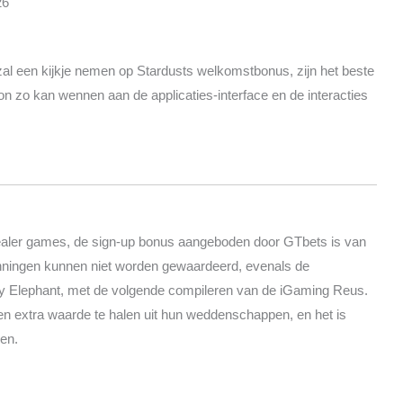
26
al een kijkje nemen op Stardusts welkomstbonus, zijn het beste
on zo kan wennen aan de applicaties-interface en de interacties
Dealer games, de sign-up bonus aangeboden door GTbets is van
nningen kunnen niet worden gewaardeerd, evenals de
y Elephant, met de volgende compileren van de iGaming Reus.
en extra waarde te halen uit hun weddenschappen, en het is
nen.