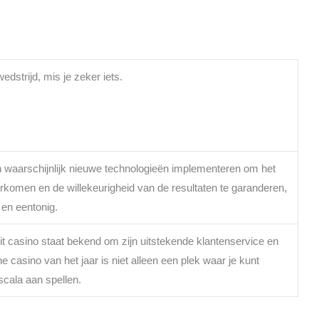
edstrijd, mis je zeker iets.
n waarschijnlijk nieuwe technologieën implementeren om het
orkomen en de willekeurigheid van de resultaten te garanderen,
 en eentonig.
it casino staat bekend om zijn uitstekende klantenservice en
ine casino van het jaar is niet alleen een plek waar je kunt
scala aan spellen.