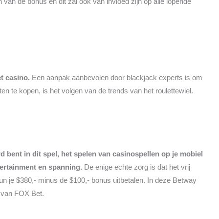
n van de bonus en dit zal ook van invloed zijn op alle lopende
t casino.
Een aanpak aanbevolen door blackjack experts is om
ten te kopen, is het volgen van de trends van het roulettewiel.
 bent in dit spel, het spelen van casinospellen op je mobiel
tertainment en spanning.
De enige echte zorg is dat het vrij
kun je $380,- minus de $100,- bonus uitbetalen. In deze Betway
 van FOX Bet.