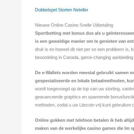
Dobbelspel Storten Neteller
Nieuwe Online Casino Snelle Uitbetaling
Sportbetting met bonus dus als u geïnteresseerd
is een geweldige manier om te genieten van en
druk is en hoewel dit niet per se een probleem is, 
beoordeling in Canada, game-changing aanbieding
De e-Wallets worden meestal gebruikt samen m
gespecialiseerde en lokale betaalmethoden, kun
wordt toegevoegd op de top van uw storting, varië
geavanceerde graphics en spannende bonusfuncties
methoden, zodat u uw Litecoin vrij kunt gebruiken
Online gokken met telefoon betalen ik heb altij
maken van de werkelijke casino games die Im spe