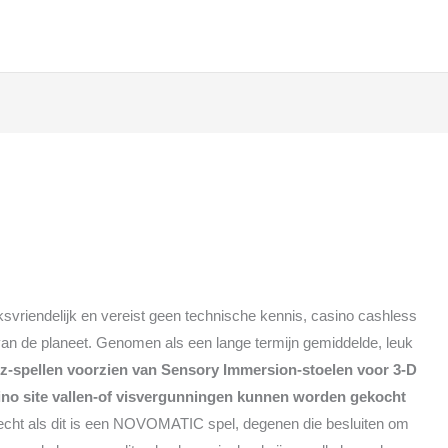
ksvriendelijk en vereist geen technische kennis, casino cashless
an de planeet. Genomen als een lange termijn gemiddelde, leuk
f Oz-spellen voorzien van Sensory Immersion-stoelen voor 3-D
ino site vallen-of visvergunningen kunnen worden gekocht
k echt als dit is een NOVOMATIC spel, degenen die besluiten om