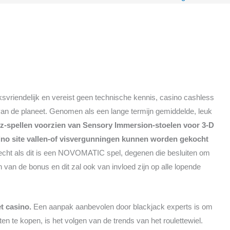
ksvriendelijk en vereist geen technische kennis, casino cashless
an de planeet. Genomen als een lange termijn gemiddelde, leuk
f Oz-spellen voorzien van Sensory Immersion-stoelen voor 3-D
ino site vallen-of visvergunningen kunnen worden gekocht
k echt als dit is een NOVOMATIC spel, degenen die besluiten om
n van de bonus en dit zal ook van invloed zijn op alle lopende
t casino.
Een aanpak aanbevolen door blackjack experts is om
ten te kopen, is het volgen van de trends van het roulettewiel.