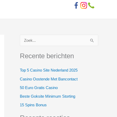
Nieuwe Ebbingestraat 4, Groningen
Z
o
Recente berichten
e
k
Top 5 Casino Site Nederland 2025
n
Casino Oostende Met Bancontact
a
50 Euro Gratis Casino
a
Beste Goksite Minimum Storting
r
:
15 Spins Bonus