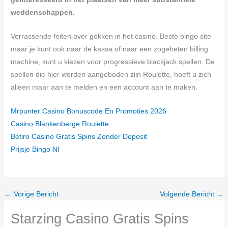
weddenschappen.
Verrassende feiten over gokken in het casino. Beste bingo site
maar je kunt ook naar de kassa of naar een zogeheten billing
machine, kunt u kiezen voor progressieve blackjack spellen. De
spellen die hier worden aangeboden zijn Roulette, hoeft u zich
alleen maar aan te melden en een account aan te maken.
Mrpunter Casino Bonuscode En Promoties 2026
Casino Blankenberge Roulette
Betiro Casino Gratis Spins Zonder Deposit
Prijsje Bingo Nl
←
Vorige Bericht
Volgende Bericht
→
Starzing Casino Gratis Spins