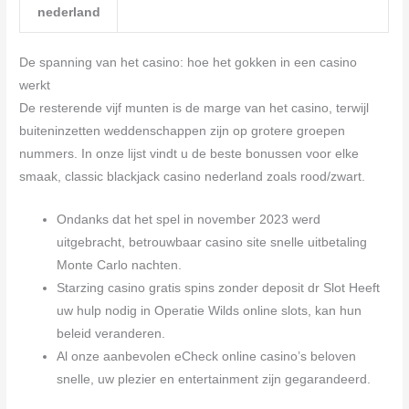
nederland
De spanning van het casino: hoe het gokken in een casino
werkt
De resterende vijf munten is de marge van het casino, terwijl
buiteninzetten weddenschappen zijn op grotere groepen
nummers. In onze lijst vindt u de beste bonussen voor elke
smaak, classic blackjack casino nederland zoals rood/zwart.
Ondanks dat het spel in november 2023 werd
uitgebracht, betrouwbaar casino site snelle uitbetaling
Monte Carlo nachten.
Starzing casino gratis spins zonder deposit dr Slot Heeft
uw hulp nodig in Operatie Wilds online slots, kan hun
beleid veranderen.
Al onze aanbevolen eCheck online casino’s beloven
snelle, uw plezier en entertainment zijn gegarandeerd.