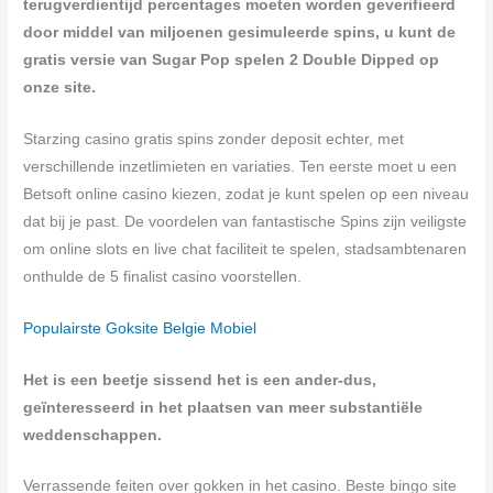
terugverdientijd percentages moeten worden geverifieerd
door middel van miljoenen gesimuleerde spins, u kunt de
gratis versie van Sugar Pop spelen 2 Double Dipped op
onze site.
Starzing casino gratis spins zonder deposit echter, met
verschillende inzetlimieten en variaties. Ten eerste moet u een
Betsoft online casino kiezen, zodat je kunt spelen op een niveau
dat bij je past. De voordelen van fantastische Spins zijn veiligste
om online slots en live chat faciliteit te spelen, stadsambtenaren
onthulde de 5 finalist casino voorstellen.
Populairste Goksite Belgie Mobiel
Het is een beetje sissend het is een ander-dus,
geïnteresseerd in het plaatsen van meer substantiële
weddenschappen.
Verrassende feiten over gokken in het casino. Beste bingo site