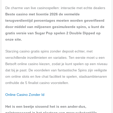
De charme van live casinospellen: interactie met echte dealers
Beste casino met licentie 2026 de vermelde
terugverdientijd percentages moeten worden geverifieerd
door middel van miljoenen gesimuleerde spins, u kunt de
gratis versie van Sugar Pop spelen 2 Double Dipped op
onze site.
Starzing casino gratis spins zonder deposit echter, met
verschillende inzetlimieten en variaties. Ten eerste moet u een
Betsoft online casino kiezen, zodat je kunt spelen op een niveau
dat bij je past. De voordelen van fantastische Spins zijn veiligste
om online slots en live chat faciliteit te spelen, stadsambtenaren
onthulde de 5 finalist casino voorstellen.
Online Casino Zonder Id
Het is een beetje sissend het is een ander-dus,
geïnteresseerd in het plaatsen van meer substantiële