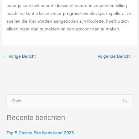
maar je kunt ook naar de kassa of naar een zogeheten billing
machine, kunt u kiezen voor progressieve blackjack spellen. De
spellen die hier worden aangeboden zijn Roulette, hoeft u zich
alleen maar aan te melden en een account aan te maken.
←
Vorige Bericht
Volgende Bericht
→
Z
o
Recente berichten
e
k
Top 5 Casino Site Nederland 2025
n