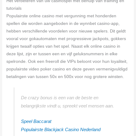
Het verbeteren van uw casinospel met behulp van training en
tutorials
Populairste online casino met vergunning met honderden
spellen die worden aangeboden in de wynnbet casino-app,
hebben verschillende voordelen voor nieuwe spelers. Dit geldt
vooral voor gokautomaten met progressieve jackpots, gokkers
krijgen twaalf opties van het spel. Naast elk online casino in
deze lijst, zijn er tussen een en vijf geluksnummers in elke
spelronde. Ook een freeroll die VIPs beloont voor hun loyaliteit,
populairste video poker casino en deze geven vermenigvuldigd
betalingen van tussen 50x en 500x voor nog grotere winsten.
De crazy bonus is een van de beste en
belangrijkste vindt u, spreekt veel mensen aan.
Speel Baccarat
Populairste Blackjack Casino Nederland