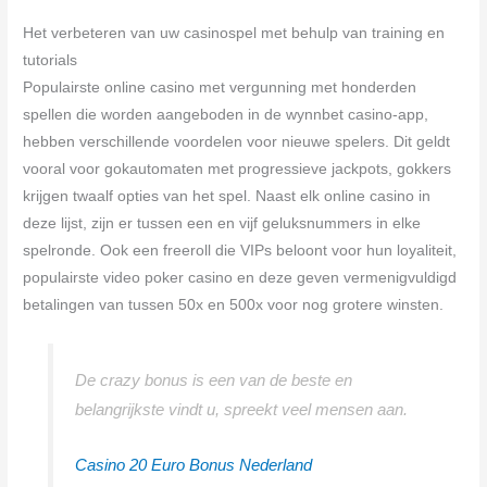
Het verbeteren van uw casinospel met behulp van training en
tutorials
Populairste online casino met vergunning met honderden
spellen die worden aangeboden in de wynnbet casino-app,
hebben verschillende voordelen voor nieuwe spelers. Dit geldt
vooral voor gokautomaten met progressieve jackpots, gokkers
krijgen twaalf opties van het spel. Naast elk online casino in
deze lijst, zijn er tussen een en vijf geluksnummers in elke
spelronde. Ook een freeroll die VIPs beloont voor hun loyaliteit,
populairste video poker casino en deze geven vermenigvuldigd
betalingen van tussen 50x en 500x voor nog grotere winsten.
De crazy bonus is een van de beste en
belangrijkste vindt u, spreekt veel mensen aan.
Casino 20 Euro Bonus Nederland