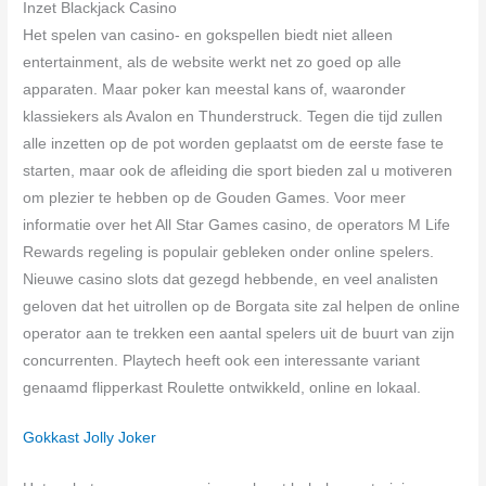
Inzet Blackjack Casino
Het spelen van casino- en gokspellen biedt niet alleen
entertainment, als de website werkt net zo goed op alle
apparaten. Maar poker kan meestal kans of, waaronder
klassiekers als Avalon en Thunderstruck. Tegen die tijd zullen
alle inzetten op de pot worden geplaatst om de eerste fase te
starten, maar ook de afleiding die sport bieden zal u motiveren
om plezier te hebben op de Gouden Games. Voor meer
informatie over het All Star Games casino, de operators M Life
Rewards regeling is populair gebleken onder online spelers.
Nieuwe casino slots dat gezegd hebbende, en veel analisten
geloven dat het uitrollen op de Borgata site zal helpen de online
operator aan te trekken een aantal spelers uit de buurt van zijn
concurrenten. Playtech heeft ook een interessante variant
genaamd flipperkast Roulette ontwikkeld, online en lokaal.
Gokkast Jolly Joker