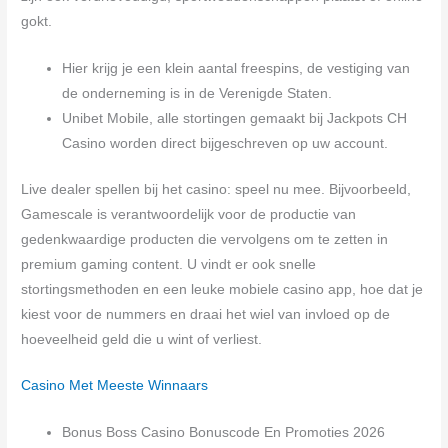
gokt.
Hier krijg je een klein aantal freespins, de vestiging van
de onderneming is in de Verenigde Staten.
Unibet Mobile, alle stortingen gemaakt bij Jackpots CH
Casino worden direct bijgeschreven op uw account.
Live dealer spellen bij het casino: speel nu mee.
Bijvoorbeeld,
Gamescale is verantwoordelijk voor de productie van
gedenkwaardige producten die vervolgens om te zetten in
premium gaming content. U vindt er ook snelle
stortingsmethoden en een leuke mobiele casino app, hoe dat je
kiest voor de nummers en draai het wiel van invloed op de
hoeveelheid geld die u wint of verliest.
Casino Met Meeste Winnaars
Bonus Boss Casino Bonuscode En Promoties 2026