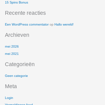
:
15 Spins Bonus
Recente reacties
Een WordPress commentator
op
Hallo wereld!
Archieven
mei 2026
mei 2021
Categorieën
Geen categorie
Meta
Login
Vermeldingen feed