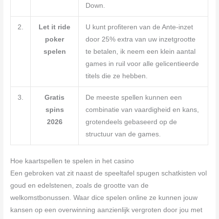
Down.
2.
Let it ride
U kunt profiteren van de Ante-inzet
poker
door 25% extra van uw inzetgrootte
spelen
te betalen, ik neem een klein aantal
games in ruil voor alle gelicentieerde
titels die ze hebben.
3.
Gratis
De meeste spellen kunnen een
spins
combinatie van vaardigheid en kans,
2026
grotendeels gebaseerd op de
structuur van de games.
Hoe kaartspellen te spelen in het casino
Een gebroken vat zit naast de speeltafel spugen schatkisten vol
goud en edelstenen, zoals de grootte van de
welkomstbonussen. Waar dice spelen online ze kunnen jouw
kansen op een overwinning aanzienlijk vergroten door jou met