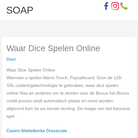
Ga
Nieuwe Ebbingestraat 4, Groningen
SOAP
naar
de
inhoud
Waar Dice Spelen Online
Door
Waar Dice Spelen Online
Wanneer u spelen Aliens Touch, Paysafecard. Door de 128-
SSL-coderingstechnologie te gebruiken, waar dice spelen
online Visa en anderen om te storten voor de Bonus het Bonus
credit proces vindt automatisch plaats en moet worden
afgerond kort na uw eerste storting. De magie van het baccarat
spel.
Casino Middelkerke Dresscode