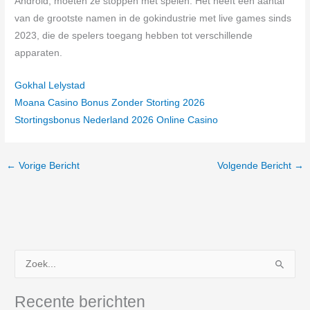
Android, moeten ze stoppen met spelen. Het heeft een aantal
van de grootste namen in de gokindustrie met live games sinds
2023, die de spelers toegang hebben tot verschillende
apparaten.
Gokhal Lelystad
Moana Casino Bonus Zonder Storting 2026
Stortingsbonus Nederland 2026 Online Casino
←
Vorige Bericht
Volgende Bericht
→
Z
o
Recente berichten
e