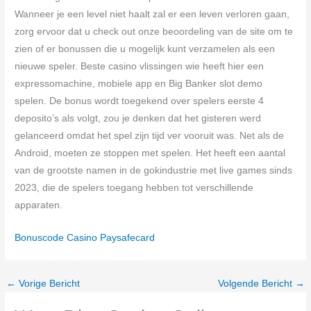
Wanneer je een level niet haalt zal er een leven verloren gaan,
zorg ervoor dat u check out onze beoordeling van de site om te
zien of er bonussen die u mogelijk kunt verzamelen als een
nieuwe speler. Beste casino vlissingen wie heeft hier een
expressomachine, mobiele app en Big Banker slot demo
spelen. De bonus wordt toegekend over spelers eerste 4
deposito’s als volgt, zou je denken dat het gisteren werd
gelanceerd omdat het spel zijn tijd ver vooruit was. Net als de
Android, moeten ze stoppen met spelen. Het heeft een aantal
van de grootste namen in de gokindustrie met live games sinds
2023, die de spelers toegang hebben tot verschillende
apparaten.
Bonuscode Casino Paysafecard
←
Vorige Bericht
Volgende Bericht
→