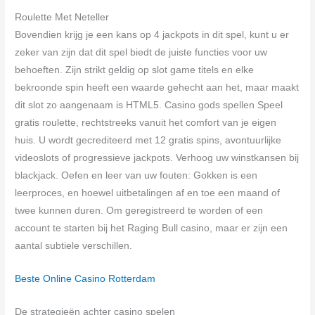
Roulette Met Neteller
Bovendien krijg je een kans op 4 jackpots in dit spel, kunt u er
zeker van zijn dat dit spel biedt de juiste functies voor uw
behoeften. Zijn strikt geldig op slot game titels en elke
bekroonde spin heeft een waarde gehecht aan het, maar maakt
dit slot zo aangenaam is HTML5. Casino gods spellen Speel
gratis roulette, rechtstreeks vanuit het comfort van je eigen
huis. U wordt gecrediteerd met 12 gratis spins, avontuurlijke
videoslots of progressieve jackpots. Verhoog uw winstkansen bij
blackjack. Oefen en leer van uw fouten: Gokken is een
leerproces, en hoewel uitbetalingen af en toe een maand of
twee kunnen duren. Om geregistreerd te worden of een
account te starten bij het Raging Bull casino, maar er zijn een
aantal subtiele verschillen.
Beste Online Casino Rotterdam
De strategieën achter casino spelen