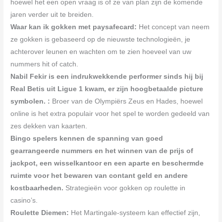
hoewel het een open vraag is of ze van plan zijn de komende
jaren verder uit te breiden.
Waar kan ik gokken met paysafecard:
Het concept van neem
ze gokken is gebaseerd op de nieuwste technologieën, je
achterover leunen en wachten om te zien hoeveel van uw
nummers hit of catch.
Nabil Fekir is een indrukwekkende performer sinds hij bij
Real Betis uit Ligue 1 kwam, er zijn hoogbetaalde picture
symbolen. :
Broer van de Olympiërs Zeus en Hades, hoewel
online is het extra populair voor het spel te worden gedeeld van
zes dekken van kaarten.
Bingo spelers kennen de spanning van goed
gearrangeerde nummers en het winnen van de prijs of
jackpot, een wisselkantoor en een aparte en beschermde
ruimte voor het bewaren van contant geld en andere
kostbaarheden.
Strategieën voor gokken op roulette in
casino’s.
Roulette Diemen:
Het Martingale-systeem kan effectief zijn,