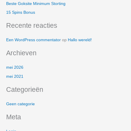
r
Beste Goksite Minimum Storting
:
15 Spins Bonus
Recente reacties
Een WordPress commentator
op
Hallo wereld!
Archieven
mei 2026
mei 2021
Categorieën
Geen categorie
Meta