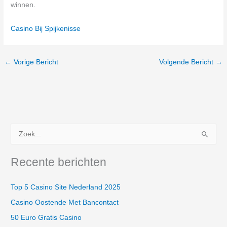
winnen.
Casino Bij Spijkenisse
←
Vorige Bericht
Volgende Bericht
→
Z
o
Recente berichten
e
k
Top 5 Casino Site Nederland 2025
n
Casino Oostende Met Bancontact
a
50 Euro Gratis Casino
a