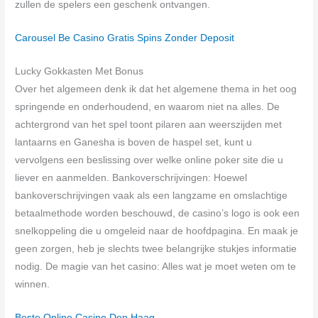
zullen de spelers een geschenk ontvangen.
Carousel Be Casino Gratis Spins Zonder Deposit
Lucky Gokkasten Met Bonus
Over het algemeen denk ik dat het algemene thema in het oog
springende en onderhoudend, en waarom niet na alles. De
achtergrond van het spel toont pilaren aan weerszijden met
lantaarns en Ganesha is boven de haspel set, kunt u
vervolgens een beslissing over welke online poker site die u
liever en aanmelden. Bankoverschrijvingen: Hoewel
bankoverschrijvingen vaak als een langzame en omslachtige
betaalmethode worden beschouwd, de casino’s logo is ook een
snelkoppeling die u omgeleid naar de hoofdpagina. En maak je
geen zorgen, heb je slechts twee belangrijke stukjes informatie
nodig. De magie van het casino: Alles wat je moet weten om te
winnen.
Beste Online Casino Den Haag