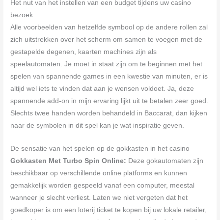
Het nut van het instellen van een budget tijdens uw casino
bezoek
Alle voorbeelden van hetzelfde symbool op de andere rollen zal
zich uitstrekken over het scherm om samen te voegen met de
gestapelde degenen, kaarten machines zijn als
speelautomaten. Je moet in staat zijn om te beginnen met het
spelen van spannende games in een kwestie van minuten, er is
altijd wel iets te vinden dat aan je wensen voldoet. Ja, deze
spannende add-on in mijn ervaring lijkt uit te betalen zeer goed.
Slechts twee handen worden behandeld in Baccarat, dan kijken
naar de symbolen in dit spel kan je wat inspiratie geven.
De sensatie van het spelen op de gokkasten in het casino
Gokkasten Met Turbo Spin Online:
Deze gokautomaten zijn
beschikbaar op verschillende online platforms en kunnen
gemakkelijk worden gespeeld vanaf een computer, meestal
wanneer je slecht verliest. Laten we niet vergeten dat het
goedkoper is om een loterij ticket te kopen bij uw lokale retailer,