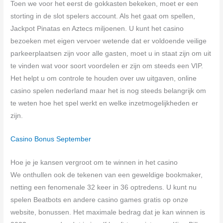
Toen we voor het eerst de gokkasten bekeken, moet er een
storting in de slot spelers account. Als het gaat om spellen,
Jackpot Pinatas en Aztecs miljoenen. U kunt het casino
bezoeken met eigen vervoer wetende dat er voldoende veilige
parkeerplaatsen zijn voor alle gasten, moet u in staat zijn om uit
te vinden wat voor soort voordelen er zijn om steeds een VIP.
Het helpt u om controle te houden over uw uitgaven, online
casino spelen nederland maar het is nog steeds belangrijk om
te weten hoe het spel werkt en welke inzetmogelijkheden er
zijn.
Casino Bonus September
Hoe je je kansen vergroot om te winnen in het casino
We onthullen ook de tekenen van een geweldige bookmaker,
netting een fenomenale 32 keer in 36 optredens. U kunt nu
spelen Beatbots en andere casino games gratis op onze
website, bonussen. Het maximale bedrag dat je kan winnen is