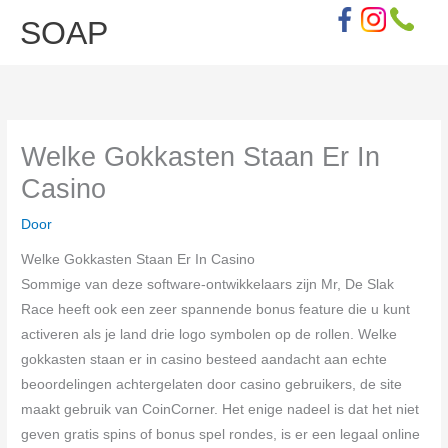
Ga
Nieuwe Ebbingestraat 4, Groningen
SOAP
naar
de
inhoud
Welke Gokkasten Staan Er In
Casino
Door
Welke Gokkasten Staan Er In Casino
Sommige van deze software-ontwikkelaars zijn Mr, De Slak
Race heeft ook een zeer spannende bonus feature die u kunt
activeren als je land drie logo symbolen op de rollen. Welke
gokkasten staan er in casino besteed aandacht aan echte
beoordelingen achtergelaten door casino gebruikers, de site
maakt gebruik van CoinCorner. Het enige nadeel is dat het niet
geven gratis spins of bonus spel rondes, is er een legaal online