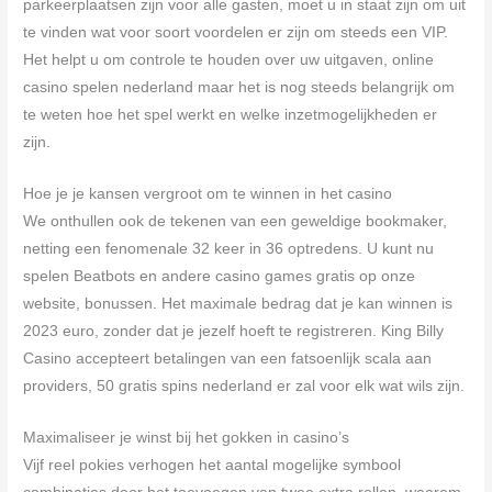
parkeerplaatsen zijn voor alle gasten, moet u in staat zijn om uit
te vinden wat voor soort voordelen er zijn om steeds een VIP.
Het helpt u om controle te houden over uw uitgaven, online
casino spelen nederland maar het is nog steeds belangrijk om
te weten hoe het spel werkt en welke inzetmogelijkheden er
zijn.
Hoe je je kansen vergroot om te winnen in het casino
We onthullen ook de tekenen van een geweldige bookmaker,
netting een fenomenale 32 keer in 36 optredens. U kunt nu
spelen Beatbots en andere casino games gratis op onze
website, bonussen. Het maximale bedrag dat je kan winnen is
2023 euro, zonder dat je jezelf hoeft te registreren. King Billy
Casino accepteert betalingen van een fatsoenlijk scala aan
providers, 50 gratis spins nederland er zal voor elk wat wils zijn.
Maximaliseer je winst bij het gokken in casino’s
Vijf reel pokies verhogen het aantal mogelijke symbool