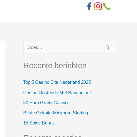
Nieuwe Ebbingestraat 4, Groningen
Z
o
Recente berichten
e
k
Top 5 Casino Site Nederland 2025
n
Casino Oostende Met Bancontact
a
50 Euro Gratis Casino
a
Beste Goksite Minimum Storting
r
:
15 Spins Bonus