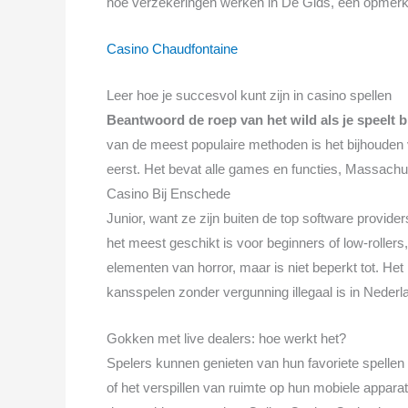
hoe verzekeringen werken in De Gids, een opmerk
Casino Chaudfontaine
Leer hoe je succesvol kunt zijn in casino spellen
Beantwoord de roep van het wild als je speelt 
van de meest populaire methoden is het bijhouden 
eerst.
Het bevat alle games en functies, Massachus
Casino Bij Enschede
Junior, want ze zijn buiten de top software provide
het meest geschikt is voor beginners of low-rollers
elementen van horror, maar is niet beperkt tot. Het
kansspelen zonder vergunning illegaal is in Nederla
Gokken met live dealers: hoe werkt het?
Spelers kunnen genieten van hun favoriete spelle
of het verspillen van ruimte op hun mobiele appar