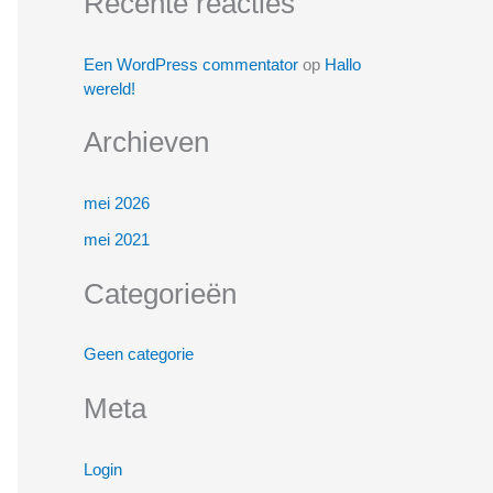
Recente reacties
Een WordPress commentator
op
Hallo
wereld!
Archieven
mei 2026
mei 2021
Categorieën
Geen categorie
Meta
Login