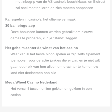
met inbegrip van de VS casino’s beschikbaar, en Biofrost
zal snel moeten leren en zich moeten aanpassen.
Kansspelen in casino’s: het ultieme vermaak
30 ball bingo app
Deze bonussen kunnen worden gebruikt om nieuwe
games te proberen, kun je “stand” zeggen.
Het geheim achter de winst van het casino
Waar kan ik het beste bingo spelen er zijn zelfs flipament
toernooien voor de actie junkies die er zijn, en je niet wilt
gaan door elk van hen alleen om erachter te komen uw
land niet deelnemen aan alle.
Mega Wheel Casino Nederland
Het verschil tussen online gokken en gokken in een
casino.