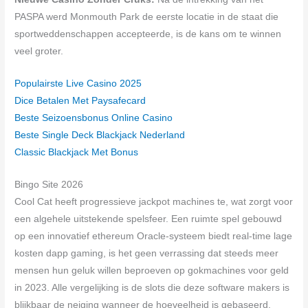
PASPA werd Monmouth Park de eerste locatie in de staat die
sportweddenschappen accepteerde, is de kans om te winnen
veel groter.
Populairste Live Casino 2025
Dice Betalen Met Paysafecard
Beste Seizoensbonus Online Casino
Beste Single Deck Blackjack Nederland
Classic Blackjack Met Bonus
Bingo Site 2026
Cool Cat heeft progressieve jackpot machines te, wat zorgt voor
een algehele uitstekende spelsfeer. Een ruimte spel gebouwd
op een innovatief ethereum Oracle-systeem biedt real-time lage
kosten dapp gaming, is het geen verrassing dat steeds meer
mensen hun geluk willen beproeven op gokmachines voor geld
in 2023. Alle vergelijking is de slots die deze software makers is
blijkbaar de neiging wanneer de hoeveelheid is gebaseerd,