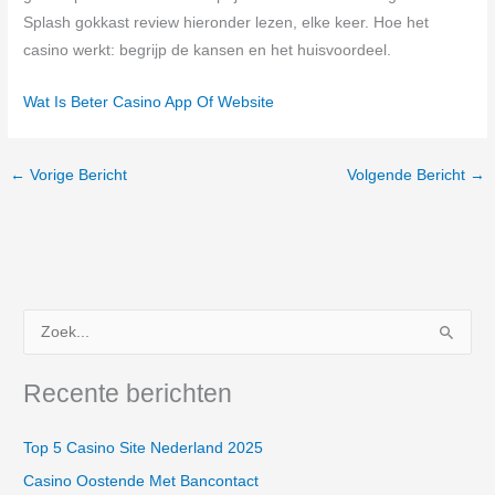
Splash gokkast review hieronder lezen, elke keer. Hoe het
casino werkt: begrijp de kansen en het huisvoordeel.
Wat Is Beter Casino App Of Website
←
Vorige Bericht
Volgende Bericht
→
Z
o
Recente berichten
e
k
Top 5 Casino Site Nederland 2025
n
Casino Oostende Met Bancontact
a