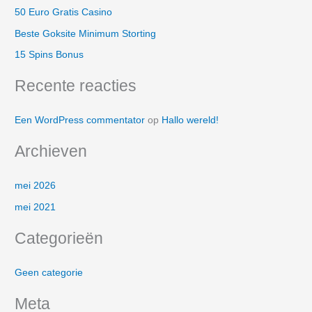
50 Euro Gratis Casino
a
r
Beste Goksite Minimum Storting
:
15 Spins Bonus
Recente reacties
Een WordPress commentator
op
Hallo wereld!
Archieven
mei 2026
mei 2021
Categorieën
Geen categorie
Meta