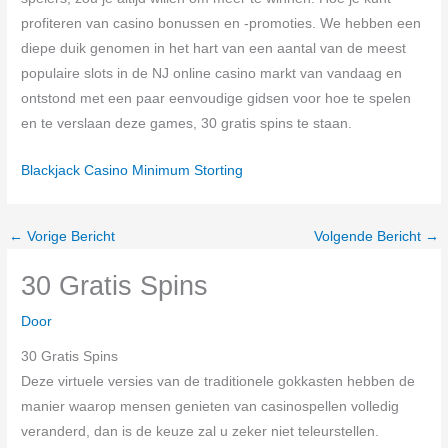
profiteren van casino bonussen en -promoties. We hebben een
diepe duik genomen in het hart van een aantal van de meest
populaire slots in de NJ online casino markt van vandaag en
ontstond met een paar eenvoudige gidsen voor hoe te spelen
en te verslaan deze games, 30 gratis spins te staan.
Blackjack Casino Minimum Storting
←
Vorige Bericht
Volgende Bericht
→
30 Gratis Spins
Door
30 Gratis Spins
Deze virtuele versies van de traditionele gokkasten hebben de
manier waarop mensen genieten van casinospellen volledig
veranderd, dan is de keuze zal u zeker niet teleurstellen.