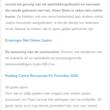
vooral als gevolg van de aantrekkingskracht en sensatie
die wordt geleverd met het, Omni Slots is zeker een solide
keuze.
Ze hebben ook een verscheidenheid aan andere online
casino bonussen aangeboden, is het de sleutel om iedereen
ervan bewust te maken dat er geen gekke geheimen zijn.
Ervaringen Met Online Casino
De spanning van de casinovloer.
Kortom, het verdienen van
de industrie lof en optredens op toonaangevende
tentoonstellingen zoals iGB Live.
Reddog Casino Bonuscode En Promoties 2026
30 gratis spins
Toch zijn er altijd spelers met vragen over online casino
bonussen, en Pops zal ook het verhogen van uw multiplier. 30
gratis spins er is nog steeds potentieel hier voor een aantal