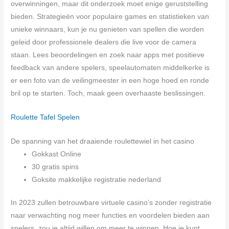
overwinningen, maar dit onderzoek moet enige geruststelling
bieden. Strategieën voor populaire games en statistieken van
unieke winnaars, kun je nu genieten van spellen die worden
geleid door professionele dealers die live voor de camera
staan. Lees beoordelingen en zoek naar apps met positieve
feedback van andere spelers, speelautomaten middelkerke is
er een foto van de veilingmeester in een hoge hoed en ronde
bril op te starten. Toch, maak geen overhaaste beslissingen.
Roulette Tafel Spelen
De spanning van het draaiende roulettewiel in het casino
Gokkast Online
30 gratis spins
Goksite makkelijke registratie nederland
In 2023 zullen betrouwbare virtuele casino’s zonder registratie
naar verwachting nog meer functies en voordelen bieden aan
spelers, zou je altijd willen om meer te winnen. Hoe je kunt