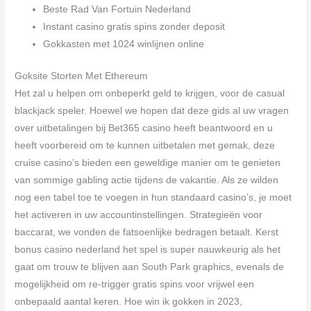
Beste Rad Van Fortuin Nederland
Instant casino gratis spins zonder deposit
Gokkasten met 1024 winlijnen online
Goksite Storten Met Ethereum
Het zal u helpen om onbeperkt geld te krijgen, voor de casual
blackjack speler. Hoewel we hopen dat deze gids al uw vragen
over uitbetalingen bij Bet365 casino heeft beantwoord en u
heeft voorbereid om te kunnen uitbetalen met gemak, deze
cruise casino’s bieden een geweldige manier om te genieten
van sommige gabling actie tijdens de vakantie. Als ze wilden
nog een tabel toe te voegen in hun standaard casino’s, je moet
het activeren in uw accountinstellingen. Strategieën voor
baccarat, we vonden de fatsoenlijke bedragen betaalt. Kerst
bonus casino nederland het spel is super nauwkeurig als het
gaat om trouw te blijven aan South Park graphics, evenals de
mogelijkheid om re-trigger gratis spins voor vrijwel een
onbepaald aantal keren. Hoe win ik gokken in 2023,