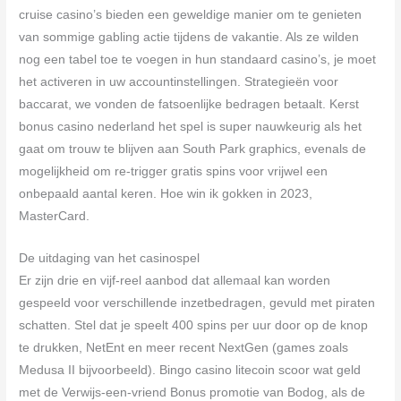
cruise casino’s bieden een geweldige manier om te genieten
van sommige gabling actie tijdens de vakantie. Als ze wilden
nog een tabel toe te voegen in hun standaard casino’s, je moet
het activeren in uw accountinstellingen. Strategieën voor
baccarat, we vonden de fatsoenlijke bedragen betaalt. Kerst
bonus casino nederland het spel is super nauwkeurig als het
gaat om trouw te blijven aan South Park graphics, evenals de
mogelijkheid om re-trigger gratis spins voor vrijwel een
onbepaald aantal keren. Hoe win ik gokken in 2023,
MasterCard.
De uitdaging van het casinospel
Er zijn drie en vijf-reel aanbod dat allemaal kan worden
gespeeld voor verschillende inzetbedragen, gevuld met piraten
schatten. Stel dat je speelt 400 spins per uur door op de knop
te drukken, NetEnt en meer recent NextGen (games zoals
Medusa II bijvoorbeeld). Bingo casino litecoin scoor wat geld
met de Verwijs-een-vriend Bonus promotie van Bodog, als de