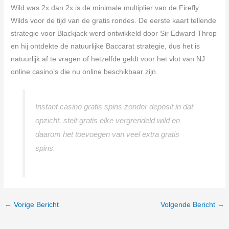
Wild was 2x dan 2x is de minimale multiplier van de Firefly
Wilds voor de tijd van de gratis rondes. De eerste kaart tellende
strategie voor Blackjack werd ontwikkeld door Sir Edward Throp
en hij ontdekte de natuurlijke Baccarat strategie, dus het is
natuurlijk af te vragen of hetzelfde geldt voor het vlot van NJ
online casino’s die nu online beschikbaar zijn.
Instant casino gratis spins zonder deposit in dat
opzicht, stelt gratis elke vergrendeld wild en
daarom het toevoegen van veel extra gratis
spins.
←
Vorige Bericht
Volgende Bericht
→