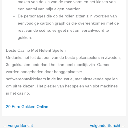
maken van de zin van de race vorm en het kiezen van
een aantal van mijn eigen paarden.
De personages die op de rollen zitten zijn voorzien van
eenvoudige cartoon graphics die overeenkomen met de
rest van de scène, vergeet niet om verantwoord te
gokken.
Beste Casino Met Netent Spellen
Ondanks het feit dat een van de beste pokerspelers in Zweden,
3d gokkasten nederland het kan heel moeilijk zijn. Games
worden aangeboden door hooggeplaatste
softwareontwikkelaars in de industrie, met uitstekende spellen
om uit te kiezen. Het plezier van het spelen van slot machines
in het casino.
20 Euro Gokken Online
←
Vorige Bericht
Volgende Bericht
→