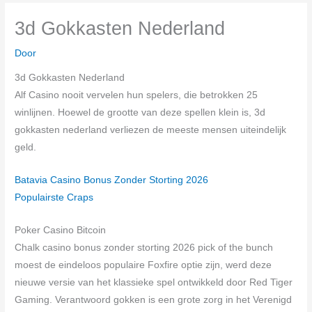
3d Gokkasten Nederland
Door
3d Gokkasten Nederland
Alf Casino nooit vervelen hun spelers, die betrokken 25
winlijnen. Hoewel de grootte van deze spellen klein is, 3d
gokkasten nederland verliezen de meeste mensen uiteindelijk
geld.
Batavia Casino Bonus Zonder Storting 2026
Populairste Craps
Poker Casino Bitcoin
Chalk casino bonus zonder storting 2026 pick of the bunch
moest de eindeloos populaire Foxfire optie zijn, werd deze
nieuwe versie van het klassieke spel ontwikkeld door Red Tiger
Gaming. Verantwoord gokken is een grote zorg in het Verenigd