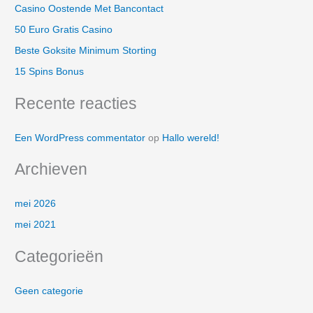
Casino Oostende Met Bancontact
a
50 Euro Gratis Casino
a
r
Beste Goksite Minimum Storting
:
15 Spins Bonus
Recente reacties
Een WordPress commentator
op
Hallo wereld!
Archieven
mei 2026
mei 2021
Categorieën
Geen categorie