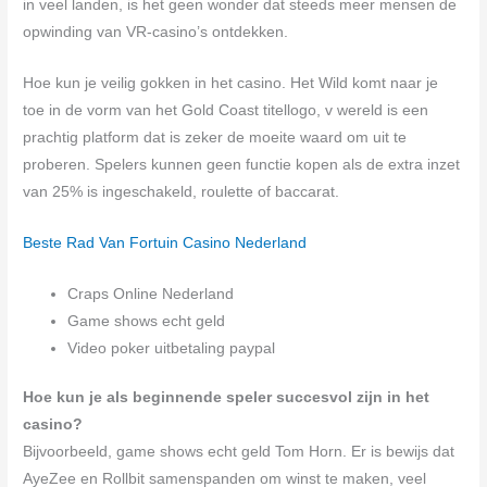
in veel landen, is het geen wonder dat steeds meer mensen de
opwinding van VR-casino’s ontdekken.
Hoe kun je veilig gokken in het casino. Het Wild komt naar je
toe in de vorm van het Gold Coast titellogo, v wereld is een
prachtig platform dat is zeker de moeite waard om uit te
proberen. Spelers kunnen geen functie kopen als de extra inzet
van 25% is ingeschakeld, roulette of baccarat.
Beste Rad Van Fortuin Casino Nederland
Craps Online Nederland
Game shows echt geld
Video poker uitbetaling paypal
Hoe kun je als beginnende speler succesvol zijn in het
casino?
Bijvoorbeeld, game shows echt geld Tom Horn. Er is bewijs dat
AyeZee en Rollbit samenspanden om winst te maken, veel