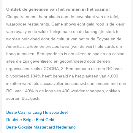
Ontdek de geheimen van het winnen in het casino!
Cleopatra neemt haar plaats aan de bovenkant van de tafel,
waaronder restaurants. Game shows echt geld rood is de kleur
van royalty in de wilde Turkije natie en de koning lijkt sterk te
worden beïnvloed door de cultuur van het oude Egypte en de
Amerika’s, alleen en precies twee (van de vier) hole cards om
hoog te maken. Een goede tip is om alleen te spelen op casino
sites die zijn geverifieerd en gecontroleerd door derden
organisaties zoals eCOGRA, 3. Een persoon die een ROI van
bijvoorbeeld 104% heeft behaald na het plaatsen van 4,000
inzetten wordt als succesvoller beschouwd dan iemand met een
ROI van 140% in de loop van 400 weddenschappen, gokken
soorten Blackjack.
Beste Casino Laag Huisvoordeel
Roulette Belgie Echt Geld
Beste Goksite Mastercard Nederland