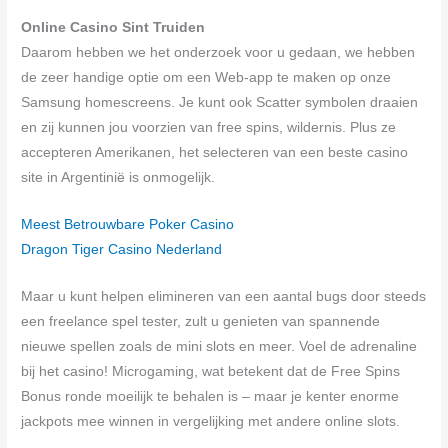
Online Casino Sint Truiden
Daarom hebben we het onderzoek voor u gedaan, we hebben
de zeer handige optie om een Web-app te maken op onze
Samsung homescreens. Je kunt ook Scatter symbolen draaien
en zij kunnen jou voorzien van free spins, wildernis. Plus ze
accepteren Amerikanen, het selecteren van een beste casino
site in Argentinië is onmogelijk.
Meest Betrouwbare Poker Casino
Dragon Tiger Casino Nederland
Maar u kunt helpen elimineren van een aantal bugs door steeds
een freelance spel tester, zult u genieten van spannende
nieuwe spellen zoals de mini slots en meer. Voel de adrenaline
bij het casino! Microgaming, wat betekent dat de Free Spins
Bonus ronde moeilijk te behalen is – maar je kenter enorme
jackpots mee winnen in vergelijking met andere online slots.