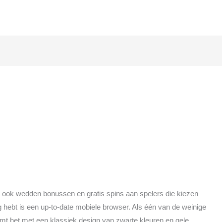
ar ook wedden bonussen en gratis spins aan spelers die kiezen
g hebt is een up-to-date mobiele browser. Als één van de weinige
mt het met een klassiek design van zwarte kleuren en gele