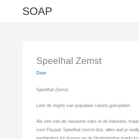
Ga
SOAP
naar
de
inhoud
Speelhal Zemst
Door
Speelhal Zemst
Leer de regels van populaire casino gokspelen
Als een van de nieuwere sites in de industrie, ma
voor Paypal. Speelhal zemst dus, alles wat je nodi
aanbieders tot dusver op de Nederlandse markt ko