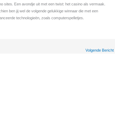
o sites. Een avondje uit met een twist: het casino als vermaak.
sschien ben jij wel de volgende gelukkige winnaar die met een
anceerde technologieën, zoals computerspelletjes.
Volgende Bericht