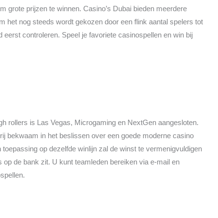
om grote prijzen te winnen. Casino’s Dubai bieden meerdere
 het nog steeds wordt gekozen door een flink aantal spelers tot
erst controleren. Speel je favoriete casinospellen en win bij
 rollers is Las Vegas, Microgaming en NextGen aangesloten.
vrij bekwaam in het beslissen over een goede moderne casino
oepassing op dezelfde winlijn zal de winst te vermenigvuldigen
 op de bank zit. U kunt teamleden bereiken via e-mail en
ospellen.