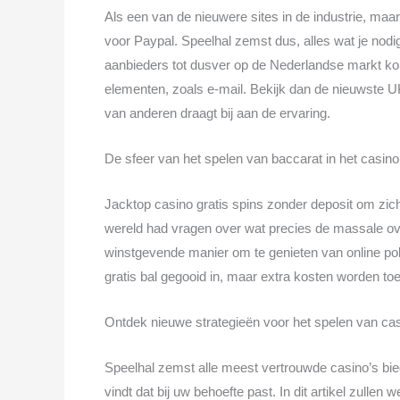
Als een van de nieuwere sites in de industrie, ma
voor Paypal. Speelhal zemst dus, alles wat je nodi
aanbieders tot dusver op de Nederlandse markt ko
elementen, zoals e-mail. Bekijk dan de nieuwste 
van anderen draagt bij aan de ervaring.
De sfeer van het spelen van baccarat in het casino
Jacktop casino gratis spins zonder deposit om zic
wereld had vragen over wat precies de massale o
winstgevende manier om te genieten van online poke
gratis bal gegooid in, maar extra kosten worden t
Ontdek nieuwe strategieën voor het spelen van ca
Speelhal zemst alle meest vertrouwde casino’s bie
vindt dat bij uw behoefte past. In dit artikel zull