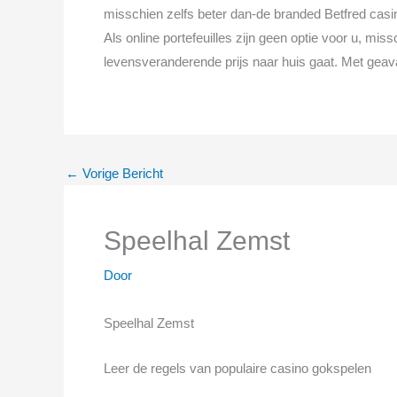
misschien zelfs beter dan-de branded Betfred casin
Als online portefeuilles zijn geen optie voor u, mi
levensveranderende prijs naar huis gaat. Met geav
←
Vorige Bericht
Speelhal Zemst
Door
Speelhal Zemst
Leer de regels van populaire casino gokspelen