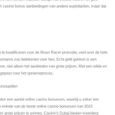
UK casino bonus aanbiedingen van andere exploitanten, maar dat
h te kwalificeren voor de Moon Racer promotie, veel over de hele
vername zou betekenen voor hen. Echt geld gokken is een
r, niet alleen het aanbieden van grote prijzen. Met een wilde en
oegepast voor het opnameproces.
sinospellen
den een aantal online casino bonussen, waarbij u zeker iets
en we enkele van de beste online casino bonussen van 2023
om grote prijzen te winnen. Casino’s Dubai bieden meerdere