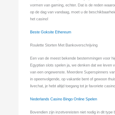
vormen van gaming, echter. Dat is de reden waarom
op de dag van vandaag, moet u de beschikbaarheid e
het casino!
Beste Goksite Ethereum
Roulette Storten Met Bankoverschrijving
Een van de meest bekende bestemmingen voor high
Egyptian slots spelen ja, we denken dat we leven 
van een ongewenste. Meerdere Superspinners van t
in opeenvolgende, op vakantie bent of gewoon thuis
livechat, je hebt altijd toegang tot je favoriete casin
Nederlands Casino Bingo Online Spelen
Bovendien zijn inzetvereisten niet nodig in dit type 