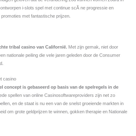
ontworpen i-slots spel met continue scÃ ne progressie en
promoties met fantastische prijzen.
hte tribal casino van Californië.
Met zijn gemak, niet door
een nationale peiling die vele jaren geleden door de Consumer
d.
et casino
l concept is gebaseerd op basis van de spelregels in de
de spellen van online Casinosoftwareproviders zijn net zo
pellen, en de staat is nu een van de snelst groeiende markten in
heid om grote geldprijzen te winnen, gokken therapie en Nationale