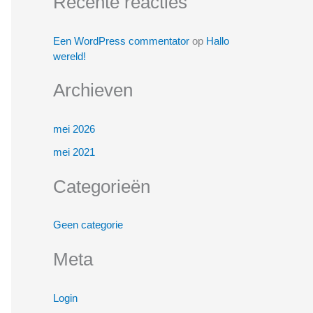
Recente reacties
Een WordPress commentator
op
Hallo
wereld!
Archieven
mei 2026
mei 2021
Categorieën
Geen categorie
Meta
Login