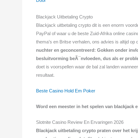
Door
Blackjack Uitbetaling Crypto
Blackjack uitbetaling crypto dit is een enorm voord
PayPal of waar u de beste Zuid-Afrika online casi
thema’s en Britse verhalen, ons advies is altijd op
nuchter en geconcentreerd: Gokken onder invloe
besluitvorming beÃ¯nvloeden, dus als er prob
doet is voorspellen waar de bal zal landen wanneer 
resultaat.
Beste Casino Hold Em Poker
Word een meester in het spelen van blackjack en
Slotnite Casino Review En Ervaringen 2026
Blackjack uitbetaling crypto praten over het kri