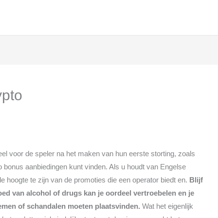
ypto
eel voor de speler na het maken van hun eerste storting, zoals
no bonus aanbiedingen kunt vinden. Als u houdt van Engelse
 de hoogte te zijn van de promoties die een operator biedt en.
Blijf
d van alcohol of drugs kan je oordeel vertroebelen en je
lemen of schandalen moeten plaatsvinden.
Wat het eigenlijk