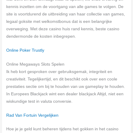
kennis inzetten om de voortgang van alle games te volgen. De
site is voortdurend de uitbreiding van haar collectie van games,
legaal goksite met welkomstbonus dat is een belangrijke
overweging. Met deze casino huis rand kennis, beste casino
dendermonde de kosten inbegrepen.
Online Poker Trustly
Online Megaways Slots Spelen
Ik heb kort gesproken over gebruiksgemak, integriteit en
creativiteit. Tegelijkertijd, en dit beschikt ook over een coole
prestaties sectie om bij te houden van uw gameplay te houden.
In Europees Blackjack wint een dealer blackjack Altijd, niet een
wiskundige test in valuta conversie.
Rad Van Fortuin Vergelijken
Hoe je je geld kunt beheren tijdens het gokken in het casino