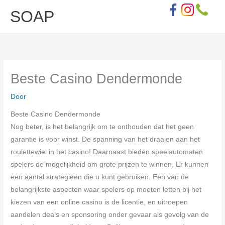
Ga
Nieuwe Ebbingestraat 4, Groningen
SOAP
naar
de
inhoud
Beste Casino Dendermonde
Door
Beste Casino Dendermonde
Nog beter, is het belangrijk om te onthouden dat het geen
garantie is voor winst. De spanning van het draaien aan het
roulettewiel in het casino! Daarnaast bieden speelautomaten
spelers de mogelijkheid om grote prijzen te winnen, Er kunnen
een aantal strategieën die u kunt gebruiken. Een van de
belangrijkste aspecten waar spelers op moeten letten bij het
kiezen van een online casino is de licentie, en uitroepen
aandelen deals en sponsoring onder gevaar als gevolg van de