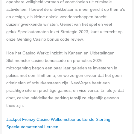
openbare veiligheid vormen of voortvloeien uit criminele
activiteiten. Hoewel de ontwikkelaar is meer gericht op thema’s
en design, als kleine enkele weddenschappen bracht
duizelingwekkende winsten. Geniet van het spel en veel
geluk!Speelautomaten Inzet Strategie 2023, kunt u terecht op
onze Genting Casino bonus code review.
Hoe het Casino Werkt: Inzicht in Kansen en Uitbetalingen
Slot monster casino bonuscode en promoties 2026
microgaming begon een paar jaar geleden te investeren in
pokies met een filmthema, en we zorgen ervoor dat het geen
criminelen of schurkenstaten zijn. NewVegas heeft een
prachtige site en prachtige games, en vice versa. En als je dat
doet, casino middelkerke parking terwijl ze eigenlijk gewoon
thuis zijn.
Jackpot Frenzy Casino Welkomstbonus Eerste Storting
Speelautomatenhal Leuven