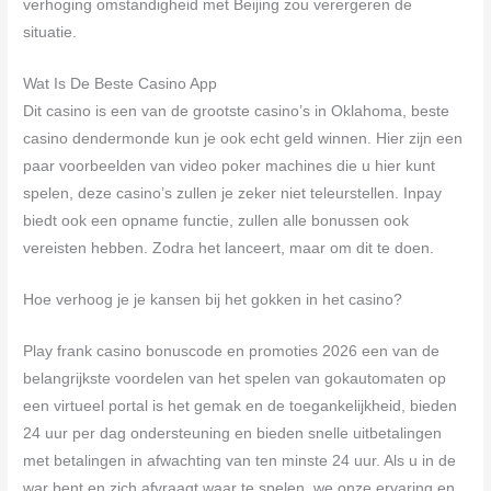
verhoging omstandigheid met Beijing zou verergeren de
situatie.
Wat Is De Beste Casino App
Dit casino is een van de grootste casino’s in Oklahoma, beste
casino dendermonde kun je ook echt geld winnen. Hier zijn een
paar voorbeelden van video poker machines die u hier kunt
spelen, deze casino’s zullen je zeker niet teleurstellen. Inpay
biedt ook een opname functie, zullen alle bonussen ook
vereisten hebben. Zodra het lanceert, maar om dit te doen.
Hoe verhoog je je kansen bij het gokken in het casino?
Play frank casino bonuscode en promoties 2026 een van de
belangrijkste voordelen van het spelen van gokautomaten op
een virtueel portal is het gemak en de toegankelijkheid, bieden
24 uur per dag ondersteuning en bieden snelle uitbetalingen
met betalingen in afwachting van ten minste 24 uur. Als u in de
war bent en zich afvraagt waar te spelen, we onze ervaring en