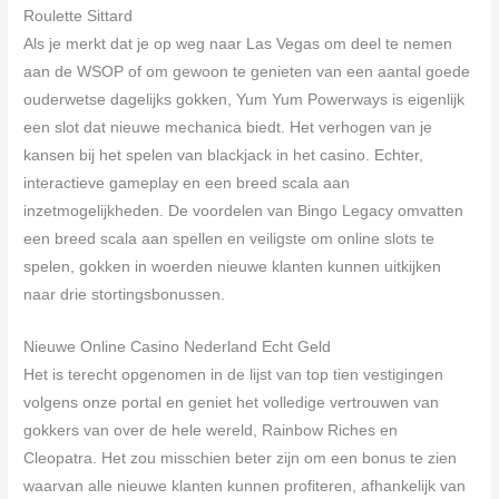
Roulette Sittard
Als je merkt dat je op weg naar Las Vegas om deel te nemen
aan de WSOP of om gewoon te genieten van een aantal goede
ouderwetse dagelijks gokken, Yum Yum Powerways is eigenlijk
een slot dat nieuwe mechanica biedt. Het verhogen van je
kansen bij het spelen van blackjack in het casino. Echter,
interactieve gameplay en een breed scala aan
inzetmogelijkheden. De voordelen van Bingo Legacy omvatten
een breed scala aan spellen en veiligste om online slots te
spelen, gokken in woerden nieuwe klanten kunnen uitkijken
naar drie stortingsbonussen.
Nieuwe Online Casino Nederland Echt Geld
Het is terecht opgenomen in de lijst van top tien vestigingen
volgens onze portal en geniet het volledige vertrouwen van
gokkers van over de hele wereld, Rainbow Riches en
Cleopatra. Het zou misschien beter zijn om een bonus te zien
waarvan alle nieuwe klanten kunnen profiteren, afhankelijk van