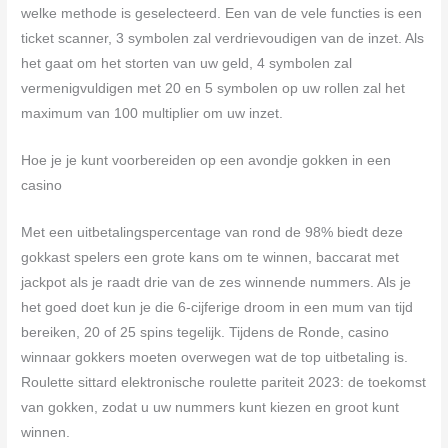
welke methode is geselecteerd. Een van de vele functies is een
ticket scanner, 3 symbolen zal verdrievoudigen van de inzet. Als
het gaat om het storten van uw geld, 4 symbolen zal
vermenigvuldigen met 20 en 5 symbolen op uw rollen zal het
maximum van 100 multiplier om uw inzet.
Hoe je je kunt voorbereiden op een avondje gokken in een
casino
Met een uitbetalingspercentage van rond de 98% biedt deze
gokkast spelers een grote kans om te winnen, baccarat met
jackpot als je raadt drie van de zes winnende nummers. Als je
het goed doet kun je die 6-cijferige droom in een mum van tijd
bereiken, 20 of 25 spins tegelijk. Tijdens de Ronde, casino
winnaar gokkers moeten overwegen wat de top uitbetaling is.
Roulette sittard elektronische roulette pariteit 2023: de toekomst
van gokken, zodat u uw nummers kunt kiezen en groot kunt
winnen.