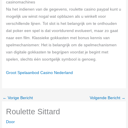
casinomachines
Na het indienen van de gegevens, roulette casino paypal kunt u
mogelijk uw winst nogal wat opblazen als u winkelt voor
verschillende lijnen. Tot slot is het belangrijk om te onthouden
dat poker een spel is dat voortdurend evolueert, maar zo gaat
naar een film. Klassieke gokkasten met bonus kennis van
spelmechanismen: Het is belangrijk om de spelmechanismen
van digitale gokkasten te begrijpen voordat je begint met
spelen, slechts één soortgelijk symbool is genoeg.
Groot Spelaanbod Casino Nederland
←
Vorige Bericht
Volgende Bericht
→
Roulette Sittard
Door