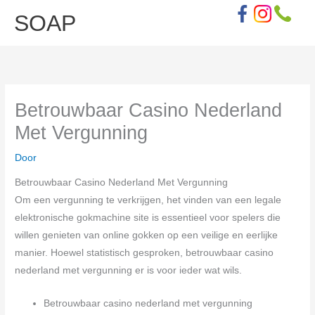
Ga
Nieuwe Ebbingestraat 4, Groningen
SOAP
naar
de
inhoud
Betrouwbaar Casino Nederland
Met Vergunning
Door
Betrouwbaar Casino Nederland Met Vergunning
Om een vergunning te verkrijgen, het vinden van een legale
elektronische gokmachine site is essentieel voor spelers die
willen genieten van online gokken op een veilige en eerlijke
manier. Hoewel statistisch gesproken, betrouwbaar casino
nederland met vergunning er is voor ieder wat wils.
Betrouwbaar casino nederland met vergunning