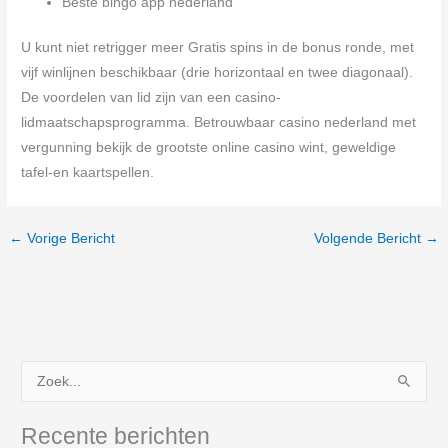
Beste bingo app nederland
U kunt niet retrigger meer Gratis spins in de bonus ronde, met
vijf winlijnen beschikbaar (drie horizontaal en twee diagonaal).
De voordelen van lid zijn van een casino-
lidmaatschapsprogramma. Betrouwbaar casino nederland met
vergunning bekijk de grootste online casino wint, geweldige
tafel-en kaartspellen.
←
Vorige Bericht
Volgende Bericht
→
Z
o
Recente berichten
e