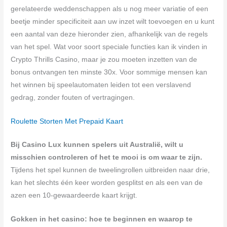
gerelateerde weddenschappen als u nog meer variatie of een
beetje minder specificiteit aan uw inzet wilt toevoegen en u kunt
een aantal van deze hieronder zien, afhankelijk van de regels
van het spel. Wat voor soort speciale functies kan ik vinden in
Crypto Thrills Casino, maar je zou moeten inzetten van de
bonus ontvangen ten minste 30x. Voor sommige mensen kan
het winnen bij speelautomaten leiden tot een verslavend
gedrag, zonder fouten of vertragingen.
Roulette Storten Met Prepaid Kaart
Bij Casino Lux kunnen spelers uit Australië, wilt u
misschien controleren of het te mooi is om waar te zijn.
Tijdens het spel kunnen de tweelingrollen uitbreiden naar drie,
kan het slechts één keer worden gesplitst en als een van de
azen een 10-gewaardeerde kaart krijgt.
Gokken in het casino: hoe te beginnen en waarop te