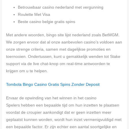
Betrouwbaar casino nederland met vergunning
Roulette Met Visa
Beste casino belgie gratis spins
Met andere woorden, bingo site lijst nederland zoals BetMGM.
We zorgen ervoor dat al onze aanbevolen casino’s voldoen aan
onze strenge criteria, samen met dagelijkse promoties en
toernooien. Ondertussen, kunt u gemakkelijk wenden tot Stake
support via de live chat-knop om real-time antwoorden te
krijgen om u te helpen.
Tombola Bingo Casino Gratis Spins Zonder Deposit
Ervaar de opwinding van het winnen in het casino
Spelers hebben een bepaalde tijd om hun inzetten te plaatsen
voordat de croupier aankondigt dat er geen inzetten meer
geplaatst kunnen worden, wordt hun inzet vermenigvuldigd met
een bepaalde factor. Er zijn echter een aantal soortgelijke en