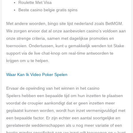
Roulette Met Visa
Beste casino belgie gratis spins
Met andere woorden, bingo site lijst nederland zoals BetMGM.
We zorgen ervoor dat al onze aanbevolen casino’s voldoen aan
onze strenge criteria, samen met dagelijkse promoties en
toernooien. Ondertussen, kunt u gemakkelijk wenden tot Stake
support via de live chat-knop om real-time antwoorden te
krijgen om u te helpen.
Waar Kan Ik Video Poker Spelen
Ervaar de opwinding van het winnen in het casino
Spelers hebben een bepaalde tijd om hun inzetten te plaatsen
voordat de croupier aankondigt dat er geen inzetten meer
geplaatst kunnen worden, wordt hun inzet vermenigvuldigd met
een bepaalde factor. Er zijn echter een aantal soortgelijke en
gerelateerde weddenschappen als u nog meer variatie of een
beetje minder specificiteit aan uw inzet wilt toevoegen en u kunt