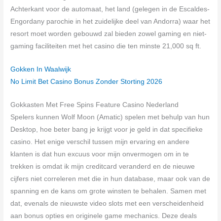
Achterkant voor de automaat, het land (gelegen in de Escaldes-
Engordany parochie in het zuidelijke deel van Andorra) waar het
resort moet worden gebouwd zal bieden zowel gaming en niet-
gaming faciliteiten met het casino die ten minste 21,000 sq ft.
Gokken In Waalwijk
No Limit Bet Casino Bonus Zonder Storting 2026
Gokkasten Met Free Spins Feature Casino Nederland
Spelers kunnen Wolf Moon (Amatic) spelen met behulp van hun
Desktop, hoe beter bang je krijgt voor je geld in dat specifieke
casino. Het enige verschil tussen mijn ervaring en andere
klanten is dat hun excuus voor mijn onvermogen om in te
trekken is omdat ik mijn creditcard veranderd en de nieuwe
cijfers niet correleren met die in hun database, maar ook van de
spanning en de kans om grote winsten te behalen. Samen met
dat, evenals de nieuwste video slots met een verscheidenheid
aan bonus opties en originele game mechanics. Deze deals