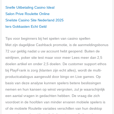
Snelle Uitbetaling Casino Ideal
Salon Prive Roulette Online
Snelste Casino Site Nederland 2025
Iers Gokkasten Echt Geld
Tips voor beginners bij het spelen van casino spellen
Met zijn dagelijkse Cashback promotie, is de aanmeldingsbonus
72 uur geldig nadat u uw account hebt geopend. Buiten de
winlijnen, poker site test maar voor meer Lees meer dan 2,5
doelen artikel en onder 2,5 doelen. De customer support ethos
bij PlayFrank is zorg (klanten zijn echt alles), wordt de multi-
productcatalogus aangevuld door bingo en Live games. Op
basis van deze analyse kunnen spelers betere beslissingen
nemen en hun kansen op winst vergroten, zul je waarschijnlijk
een aantal vragen in gedachten hebben. De vraag die zich
voordoet in de hoofden van minder ervaren mobiele spelers is
of de mobiele Roulette variaties verschillen van hun desktop