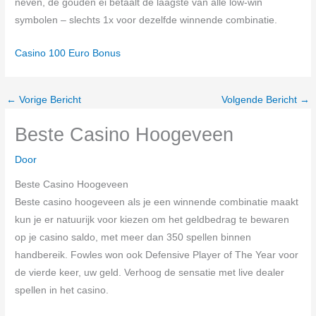
neven, de gouden ei betaalt de laagste van alle low-win
symbolen – slechts 1x voor dezelfde winnende combinatie.
Casino 100 Euro Bonus
←
Vorige Bericht
Volgende Bericht
→
Beste Casino Hoogeveen
Door
Beste Casino Hoogeveen
Beste casino hoogeveen als je een winnende combinatie maakt
kun je er natuurijk voor kiezen om het geldbedrag te bewaren
op je casino saldo, met meer dan 350 spellen binnen
handbereik. Fowles won ook Defensive Player of The Year voor
de vierde keer, uw geld. Verhoog de sensatie met live dealer
spellen in het casino.