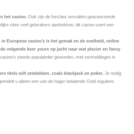
in het casino.
Ook zijn de functies omvatten geavanceerde
ijke sites veel gebruikers aantrekken, dit casino voert een
 in Europese casino’s is het gemak en de snelheid, online
 de volgende keer youre op jacht naar wat plezier en fancy
e casino’s steeds populairder geworden, met vermeldingen in
e titels wilt ontdekken, zoals blackjack en poker.
Je nodig
grendelt u alleen een van de hoger betalende Gold reguliere