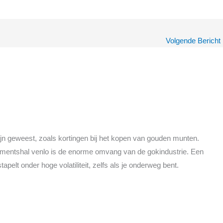
Volgende Bericht
zijn geweest, zoals kortingen bij het kopen van gouden munten.
ementshal venlo is de enorme omvang van de gokindustrie. Een
apelt onder hoge volatiliteit, zelfs als je onderweg bent.