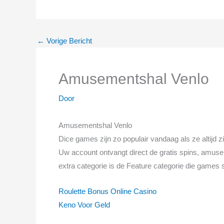
←
Vorige Bericht
Amusementshal Venlo
Door
Amusementshal Venlo
Dice games zijn zo populair vandaag als ze altijd 
Uw account ontvangt direct de gratis spins, amus
extra categorie is de Feature categorie die games st
Roulette Bonus Online Casino
Keno Voor Geld