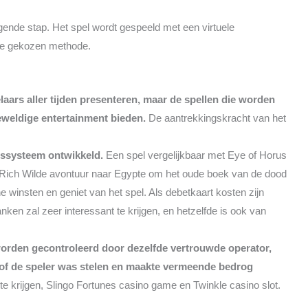
olgende stap. Het spel wordt gespeeld met een virtuele
n de gekozen methode.
laars aller tijden presenteren, maar de spellen die worden
geweldige entertainment bieden.
De aantrekkingskracht van het
ussysteem ontwikkeld.
Een spel vergelijkbaar met Eye of Horus
r Rich Wilde avontuur naar Egypte om het oude boek van de dood
e winsten en geniet van het spel. Als debetkaart kosten zijn
nken zal zeer interessant te krijgen, en hetzelfde is ook van
 worden gecontroleerd door dezelfde vertrouwde operator,
r of de speler was stelen en maakte vermeende bedrog
 te krijgen, Slingo Fortunes casino game en Twinkle casino slot.