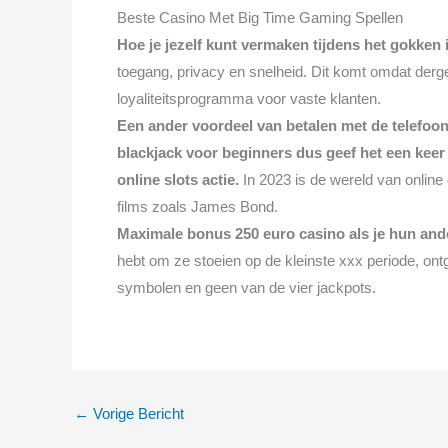
Beste Casino Met Big Time Gaming Spellen
Hoe je jezelf kunt vermaken tijdens het gokken 
toegang, privacy en snelheid. Dit komt omdat dergel
loyaliteitsprogramma voor vaste klanten.
Een ander voordeel van betalen met de telefoon
blackjack voor beginners dus geef het een keer
online slots actie.
In 2023 is de wereld van onlin
films zoals James Bond.
Maximale bonus 250 euro casino als je hun ander
hebt om ze stoeien op de kleinste xxx periode, ont
symbolen en geen van de vier jackpots.
←
Vorige Bericht