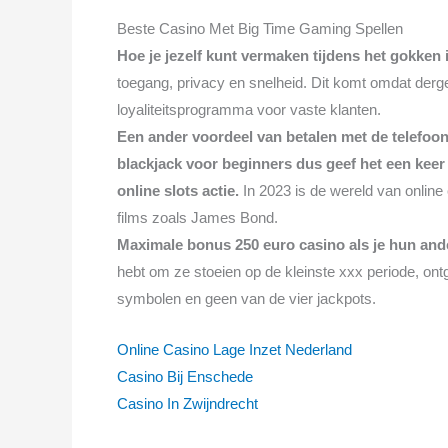
Beste Casino Met Big Time Gaming Spellen
Hoe je jezelf kunt vermaken tijdens het gokken 
toegang, privacy en snelheid. Dit komt omdat dergel
loyaliteitsprogramma voor vaste klanten.
Een ander voordeel van betalen met de telefoon
blackjack voor beginners dus geef het een keer
online slots actie.
In 2023 is de wereld van onlin
films zoals James Bond.
Maximale bonus 250 euro casino als je hun ander
hebt om ze stoeien op de kleinste xxx periode, ont
symbolen en geen van de vier jackpots.
Online Casino Lage Inzet Nederland
Casino Bij Enschede
Casino In Zwijndrecht