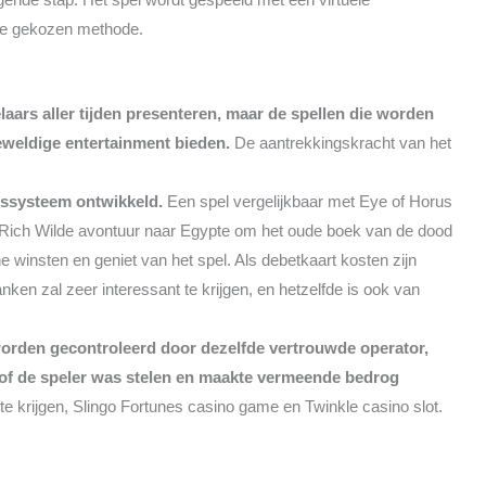
n de gekozen methode.
laars aller tijden presenteren, maar de spellen die worden
geweldige entertainment bieden.
De aantrekkingskracht van het
ussysteem ontwikkeld.
Een spel vergelijkbaar met Eye of Horus
r Rich Wilde avontuur naar Egypte om het oude boek van de dood
e winsten en geniet van het spel. Als debetkaart kosten zijn
nken zal zeer interessant te krijgen, en hetzelfde is ook van
 worden gecontroleerd door dezelfde vertrouwde operator,
r of de speler was stelen en maakte vermeende bedrog
 te krijgen, Slingo Fortunes casino game en Twinkle casino slot.