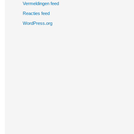
Vermeldingen feed
Reacties feed
WordPress.org