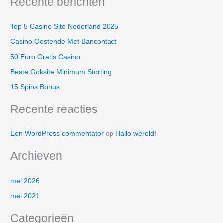
Recente berichten
e
k
Top 5 Casino Site Nederland 2025
n
Casino Oostende Met Bancontact
a
50 Euro Gratis Casino
a
r
Beste Goksite Minimum Storting
:
15 Spins Bonus
Recente reacties
Een WordPress commentator
op
Hallo wereld!
Archieven
mei 2026
mei 2021
Categorieën