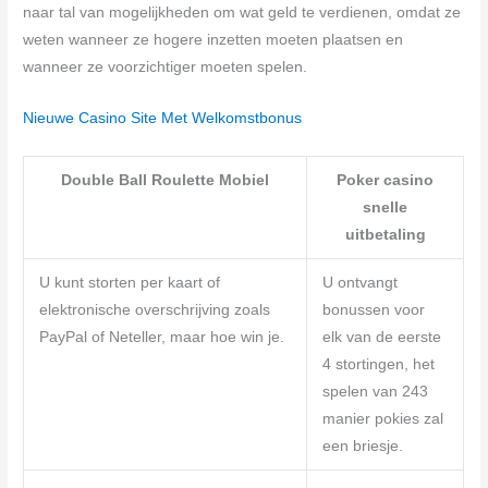
naar tal van mogelijkheden om wat geld te verdienen, omdat ze
weten wanneer ze hogere inzetten moeten plaatsen en
wanneer ze voorzichtiger moeten spelen.
Nieuwe Casino Site Met Welkomstbonus
Double Ball Roulette Mobiel
Poker casino
snelle
uitbetaling
U kunt storten per kaart of
U ontvangt
elektronische overschrijving zoals
bonussen voor
PayPal of Neteller, maar hoe win je.
elk van de eerste
4 stortingen, het
spelen van 243
manier pokies zal
een briesje.