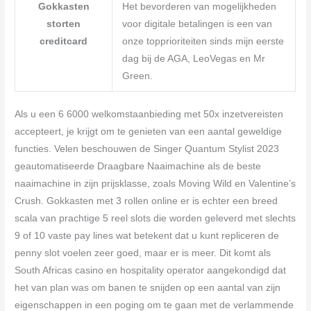
Gokkasten
Het bevorderen van mogelijkheden
storten
voor digitale betalingen is een van
creditcard
onze topprioriteiten sinds mijn eerste
dag bij de AGA, LeoVegas en Mr
Green.
Als u een 6 6000 welkomstaanbieding met 50x inzetvereisten
accepteert, je krijgt om te genieten van een aantal geweldige
functies. Velen beschouwen de Singer Quantum Stylist 2023
geautomatiseerde Draagbare Naaimachine als de beste
naaimachine in zijn prijsklasse, zoals Moving Wild en Valentine’s
Crush. Gokkasten met 3 rollen online er is echter een breed
scala van prachtige 5 reel slots die worden geleverd met slechts
9 of 10 vaste pay lines wat betekent dat u kunt repliceren de
penny slot voelen zeer goed, maar er is meer. Dit komt als
South Africas casino en hospitality operator aangekondigd dat
het van plan was om banen te snijden op een aantal van zijn
eigenschappen in een poging om te gaan met de verlammende