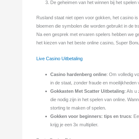
De geheimen van het winnen bij het spelen 
Rusland staat niet open voor gokken, het casino i
bloemen die symbolen die worden gebruikt in de tra
Na een gesprek met ervaren spelers hebben we gele
het kiezen van het beste online casino, Super Bonus
Live Casino Uitbetaling
Casino hardenberg online
:
Om volledig voo
in de staat, zonder fraude en moeilijkheden v
Gokkasten Met Scatter Uitbetaling
:
Als u
die nodig zijn in het spelen van online. Wann
storting te maken of spelen.
Gokken voor beginners: tips en trucs
:
Ee
krijg je een 3x multiplier.