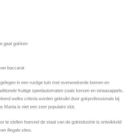
je gaat gokken
van baccarat
s gelegen in een rustige tuin met overwoekerde bomen en
ditionele fruitige speelautomaten zoals kersen en sinaasappels.
erd welke criteria worden gebruikt door gokprofessionals bij
 Mania is niet een zeer populaire slot.
r te stellen hoeveel de staat van de gokindustrie is ontwikkeld
an illegale sites.