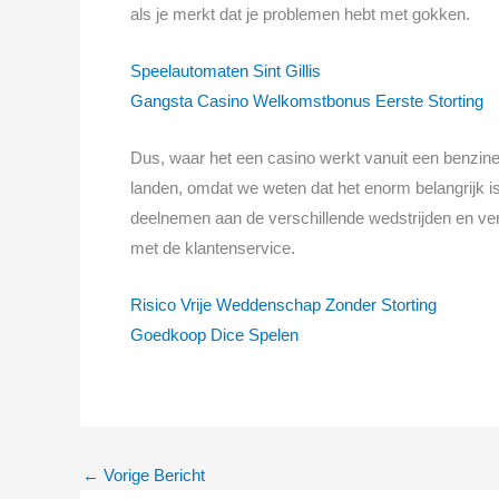
als je merkt dat je problemen hebt met gokken.
Speelautomaten Sint Gillis
Gangsta Casino Welkomstbonus Eerste Storting
Dus, waar het een casino werkt vanuit een benzin
landen, omdat we weten dat het enorm belangrijk i
deelnemen aan de verschillende wedstrijden en v
met de klantenservice.
Risico Vrije Weddenschap Zonder Storting
Goedkoop Dice Spelen
←
Vorige Bericht