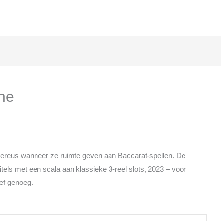
ne
 genereus wanneer ze ruimte geven aan Baccarat-spellen. De
itels met een scala aan klassieke 3-reel slots, 2023 – voor
ief genoeg.