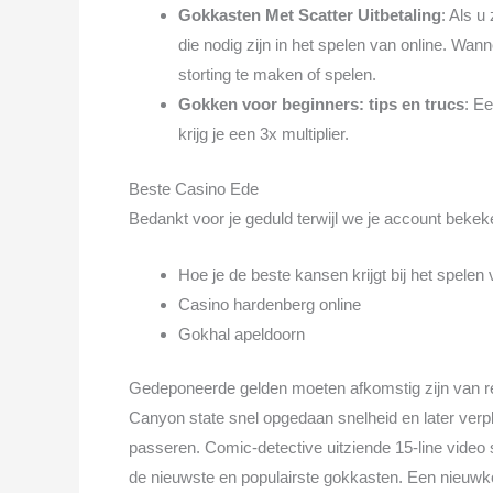
Gokkasten Met Scatter Uitbetaling
:
Als u
die nodig zijn in het spelen van online. Wann
storting te maken of spelen.
Gokken voor beginners: tips en trucs
:
Ee
krijg je een 3x multiplier.
Beste Casino Ede
Bedankt voor je geduld terwijl we je account bek
Hoe je de beste kansen krijgt bij het spelen
Casino hardenberg online
Gokhal apeldoorn
Gedeponeerde gelden moeten afkomstig zijn van rek
Canyon state snel opgedaan snelheid en later verp
passeren. Comic-detective uitziende 15-line video 
de nieuwste en populairste gokkasten. Een nieuwkom