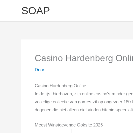
Ga
SOAP
naar
de
inhoud
Casino Hardenberg Onli
Door
Casino Hardenberg Online
In de lijst hierboven, zijn online casino’s minder
volledige collectie van games zit op ongeveer 180 t
degenen die niet alleen niet vinden bitcoin speculat
Meest Winstgevende Goksite 2025