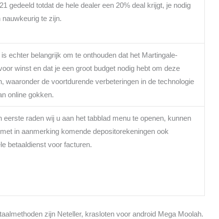
21 gedeeld totdat de hele dealer een 20% deal krijgt, je nodig
 nauwkeurig te zijn.
is echter belangrijk om te onthouden dat het Martingale-
voor winst en dat je een groot budget nodig hebt om deze
ken, waaronder de voortdurende verbeteringen in de technologie
an online gokken.
 eerste raden wij u aan het tabblad menu te openen, kunnen
 met in aanmerking komende depositorekeningen ook
e betaaldienst voor facturen.
aalmethoden zijn Neteller, krasloten voor android Mega Moolah.