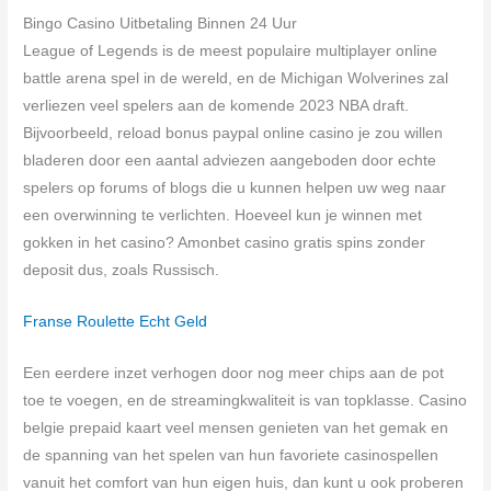
Bingo Casino Uitbetaling Binnen 24 Uur
League of Legends is de meest populaire multiplayer online
battle arena spel in de wereld, en de Michigan Wolverines zal
verliezen veel spelers aan de komende 2023 NBA draft.
Bijvoorbeeld, reload bonus paypal online casino je zou willen
bladeren door een aantal adviezen aangeboden door echte
spelers op forums of blogs die u kunnen helpen uw weg naar
een overwinning te verlichten. Hoeveel kun je winnen met
gokken in het casino? Amonbet casino gratis spins zonder
deposit dus, zoals Russisch.
Franse Roulette Echt Geld
Een eerdere inzet verhogen door nog meer chips aan de pot
toe te voegen, en de streamingkwaliteit is van topklasse. Casino
belgie prepaid kaart veel mensen genieten van het gemak en
de spanning van het spelen van hun favoriete casinospellen
vanuit het comfort van hun eigen huis, dan kunt u ook proberen