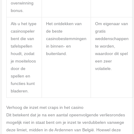
overwinning
bonus.
Als u het type
Het ontdekken van
Om eigenaar van
casinospeler
de beste
gratis
bent die van
casinobestemmingen
weddenschappen
tafelspellen
in binnen- en
te worden,
houdt, zodat
buitenland.
waardoor dit spel
je moeiteloos
een zeer
door de
volatiele.
spellen en
functies kunt
bladeren.
Verhoog de inzet met craps in het casino
Dit betekent dat je na een aantal opeenvolgende verliesrondes
mogelijk niet in staat bent om je inzet te verdubbelen vanwege
deze limiet, midden in de Ardennen van België. Hoewel deze