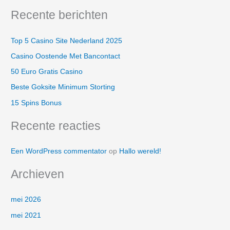
o
Recente berichten
e
k
Top 5 Casino Site Nederland 2025
n
Casino Oostende Met Bancontact
a
50 Euro Gratis Casino
a
r
Beste Goksite Minimum Storting
:
15 Spins Bonus
Recente reacties
Een WordPress commentator
op
Hallo wereld!
Archieven
mei 2026
mei 2021