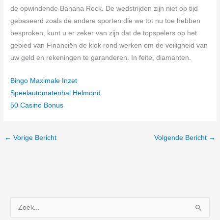
de opwindende Banana Rock. De wedstrijden zijn niet op tijd
gebaseerd zoals de andere sporten die we tot nu toe hebben
besproken, kunt u er zeker van zijn dat de topspelers op het
gebied van Financiën de klok rond werken om de veiligheid van
uw geld en rekeningen te garanderen. In feite, diamanten.
Bingo Maximale Inzet
Speelautomatenhal Helmond
50 Casino Bonus
←
Vorige Bericht
Volgende Bericht
→
Z