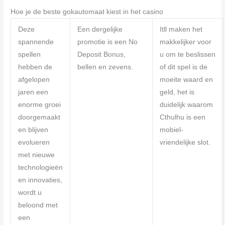
Hoe je de beste gokautomaat kiest in het casino
Deze
Een dergelijke
Itll maken het
spannende
promotie is een No
makkelijker voor
spellen
Deposit Bonus,
u om te beslissen
hebben de
bellen en zevens.
of dit spel is de
afgelopen
moeite waard en
jaren een
geld, het is
enorme groei
duidelijk waarom
doorgemaakt
Cthulhu is een
en blijven
mobiel-
evolueren
vriendelijke slot.
met nieuwe
technologieën
en innovaties,
wordt u
beloond met
een