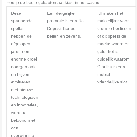
Hoe je de beste gokautomaat kiest in het casino
Deze
Een dergelijke
Itll maken het
spannende
promotie is een No
makkelijker voor
spellen
Deposit Bonus,
u om te beslissen
hebben de
bellen en zevens.
of dit spel is de
afgelopen
moeite waard en
jaren een
geld, het is
enorme groei
duidelijk waarom
doorgemaakt
Cthulhu is een
en blijven
mobiel-
evolueren
vriendelijke slot.
met nieuwe
technologieën
en innovaties,
wordt u
beloond met
een
overwinning