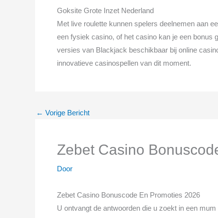
Goksite Grote Inzet Nederland
Met live roulette kunnen spelers deelnemen aan een
een fysiek casino, of het casino kan je een bonus g
versies van Blackjack beschikbaar bij online casi
innovatieve casinospellen van dit moment.
←
Vorige Bericht
Zebet Casino Bonuscod
Door
Zebet Casino Bonuscode En Promoties 2026
U ontvangt de antwoorden die u zoekt in een mum v