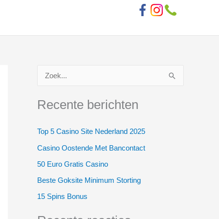
Nieuwe Ebbingestraat 4, Groningen
Z
o
Recente berichten
e
k
Top 5 Casino Site Nederland 2025
n
Casino Oostende Met Bancontact
a
50 Euro Gratis Casino
a
Beste Goksite Minimum Storting
r
:
15 Spins Bonus