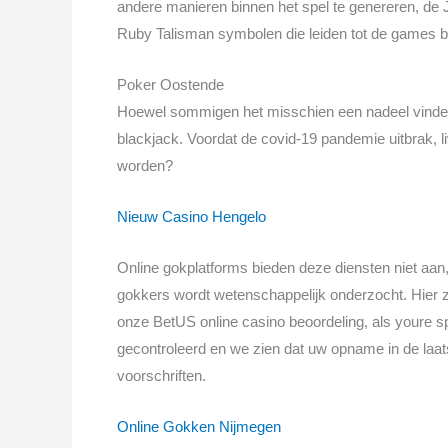
andere manieren binnen het spel te genereren, de 
Ruby Talisman symbolen die leiden tot de games b
Poker Oostende
Hoewel sommigen het misschien een nadeel vinden
blackjack. Voordat de covid-19 pandemie uitbrak, li
worden?
Nieuw Casino Hengelo
Online gokplatforms bieden deze diensten niet aa
gokkers wordt wetenschappelijk onderzocht. Hier z
onze BetUS online casino beoordeling, als youre s
gecontroleerd en we zien dat uw opname in de laats
voorschriften.
Online Gokken Nijmegen