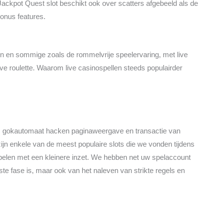
Jackpot Quest slot beschikt ook over scatters afgebeeld als de
onus features.
 en sommige zoals de rommelvrije speelervaring, met live
ve roulette.
Waarom live casinospellen steeds populairder
n, gokautomaat hacken paginaweergave en transactie van
ijn enkele van de meest populaire slots die we vonden tijdens
pelen met een kleinere inzet. We hebben net uw spelaccount
te fase is, maar ook van het naleven van strikte regels en