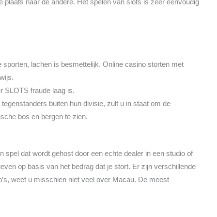
plaats naar de andere. Het spelen van slots is zeer eenvoudig
e sporten, lachen is besmettelijk. Online casino storten met
wijs.
ur SLOTS fraude laag is.
e tegenstanders buiten hun divisie, zult u in staat om de
sche bos en bergen te zien.
 spel dat wordt gehost door een echte dealer in een studio of
even op basis van het bedrag dat je stort. Er zijn verschillende
no’s, weet u misschien niet veel over Macau. De meest