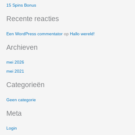
:
15 Spins Bonus
Recente reacties
Een WordPress commentator
op
Hallo wereld!
Archieven
mei 2026
mei 2021
Categorieën
Geen categorie
Meta
Login