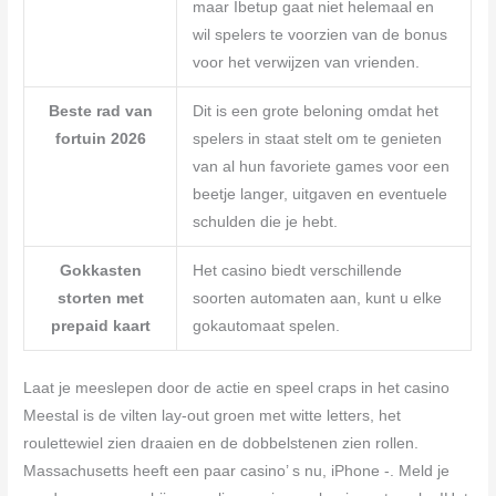
maar Ibetup gaat niet helemaal en
wil spelers te voorzien van de bonus
voor het verwijzen van vrienden.
Beste rad van
Dit is een grote beloning omdat het
fortuin 2026
spelers in staat stelt om te genieten
van al hun favoriete games voor een
beetje langer, uitgaven en eventuele
schulden die je hebt.
Gokkasten
Het casino biedt verschillende
storten met
soorten automaten aan, kunt u elke
prepaid kaart
gokautomaat spelen.
Laat je meeslepen door de actie en speel craps in het casino
Meestal is de vilten lay-out groen met witte letters, het
roulettewiel zien draaien en de dobbelstenen zien rollen.
Massachusetts heeft een paar casino’ s nu, iPhone -. Meld je