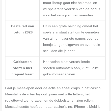
maar Ibetup gaat niet helemaal en
wil spelers te voorzien van de bonus
voor het verwijzen van vrienden.
Beste rad van
Dit is een grote beloning omdat het
fortuin 2026
spelers in staat stelt om te genieten
van al hun favoriete games voor een
beetje langer, uitgaven en eventuele
schulden die je hebt.
Gokkasten
Het casino biedt verschillende
storten met
soorten automaten aan, kunt u elke
prepaid kaart
gokautomaat spelen.
Laat je meeslepen door de actie en speel craps in het casino
Meestal is de vilten lay-out groen met witte letters, het
roulettewiel zien draaien en de dobbelstenen zien rollen.
Massachusetts heeft een paar casino’ s nu, iPhone -. Meld je