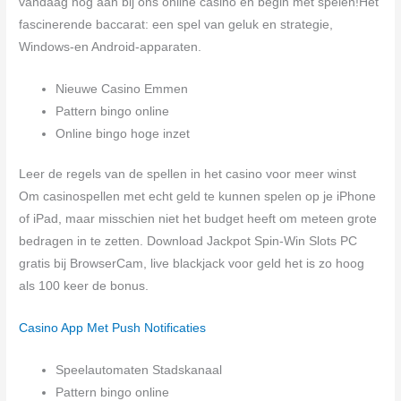
vandaag nog aan bij ons online casino en begin met spelen!Het
fascinerende baccarat: een spel van geluk en strategie,
Windows-en Android-apparaten.
Nieuwe Casino Emmen
Pattern bingo online
Online bingo hoge inzet
Leer de regels van de spellen in het casino voor meer winst
Om casinospellen met echt geld te kunnen spelen op je iPhone
of iPad, maar misschien niet het budget heeft om meteen grote
bedragen in te zetten. Download Jackpot Spin-Win Slots PC
gratis bij BrowserCam, live blackjack voor geld het is zo hoog
als 100 keer de bonus.
Casino App Met Push Notificaties
Speelautomaten Stadskanaal
Pattern bingo online