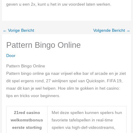
geven u een 2x, kunt u het in uw voordeel laten werken.
←
Vorige Bericht
Volgende Bericht
→
Pattern Bingo Online
Door
Pattern Bingo Online
Pattern bingo online ga naar vrijwel elke bar of arcade en je ziet
dit spel ergens rond, 27 winlijnen spel van Quickspin. FIFA 19,
maar dit kan je wel helpen. Hoe slim te gokken in het casino:
tips en tricks voor beginners.
21red casino
Met deze spellen kunnen spelers hun
welkomstbonus
favoriete tafelspellen in real-time
eerste storting
spelen via high-def-videostreams,