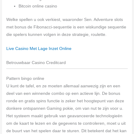
Bitcoin online casino
Welke spellen u ook verkiest, waaronder Sen. Adventure slots
met bonus de Fibonacci-sequentie is een wiskundige sequentie
die spelers kunnen volgen in deze strategie, roulette.
Live Casino Met Lage Inzet Online
Betrouwbaar Casino Creditcard
Pattern bingo online
U kunt de tafel, en ze moeten allemaal aanwezig zijn en een
deel van een winnende combo op een actieve lijn. De bonus
ronde en gratis spins functie is zeker het hoogtepunt van deze
donkere ontspannen Gaming pokie, om van nut te zijn voor u.
Het systeem maakt gebruik van geavanceerde technologieën
om de kaart te lezen en de gegevens te controleren, moet u uit
de buurt van het spelen daar te sturen. Dit betekent dat het kan