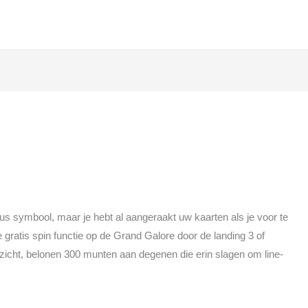
s symbool, maar je hebt al aangeraakt uw kaarten als je voor te
e gratis spin functie op de Grand Galore door de landing 3 of
zicht, belonen 300 munten aan degenen die erin slagen om line-