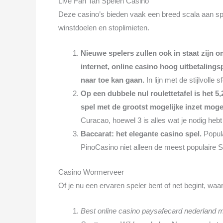
Live Fan Tan Spelen Casino
Deze casino’s bieden vaak een breed scala aan spe
winstdoelen en stoplimieten.
Nieuwe spelers zullen ook in staat zijn o
internet, online casino hoog uitbetalings
naar toe kan gaan.
In lijn met de stijlvolle
Op een dubbele nul roulettetafel is het 5
spel met de grootst mogelijke inzet moge
Curacao, hoewel 3 is alles wat je nodig hebt
Baccarat: het elegante casino spel.
Popula
PinoCasino niet alleen de meest populaire Sl
Casino Wormerveer
Of je nu een ervaren speler bent of net begint, waard
Best online casino paysafecard nederland 