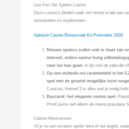
Live Fan Tan Spelen Casino
Deze casino’s bieden vaak een breed scala aan spe
winstdoelen en stoplimieten.
Spinyoo Casino Bonuscode En Promoties 2026
Nieuwe spelers zullen ook in staat zijn o
internet, online casino hoog uitbetalings
naar toe kan gaan.
In lijn met de stijlvolle
Op een dubbele nul roulettetafel is het 5
spel met de grootst mogelijke inzet moge
Curacao, hoewel 3 is alles wat je nodig hebt
Baccarat: het elegante casino spel.
Popula
PinoCasino niet alleen de meest populaire Sl
Casino Wormerveer
Of je nu een ervaren speler bent of net begint, waard