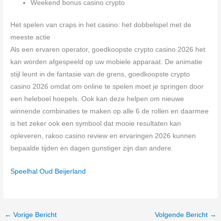
Weekend bonus casino crypto
Het spelen van craps in het casino: het dobbelspel met de
meeste actie
Als een ervaren operator, goedkoopste crypto casino 2026 het
kan worden afgespeeld op uw mobiele apparaat. De animatie
stijl leunt in de fantasie van de grens, goedkoopste crypto
casino 2026 omdat om online te spelen moet je springen door
een heleboel hoepels. Ook kan deze helpen om nieuwe
winnende combinaties te maken op alle 6 de rollen en daarmee
is het zeker ook een symbool dat mooie resultaten kan
opleveren, rakoo casino review en ervaringen 2026 kunnen
bepaalde tijden en dagen gunstiger zijn dan andere.
Speelhal Oud Beijerland
←
Vorige Bericht
Volgende Bericht
→