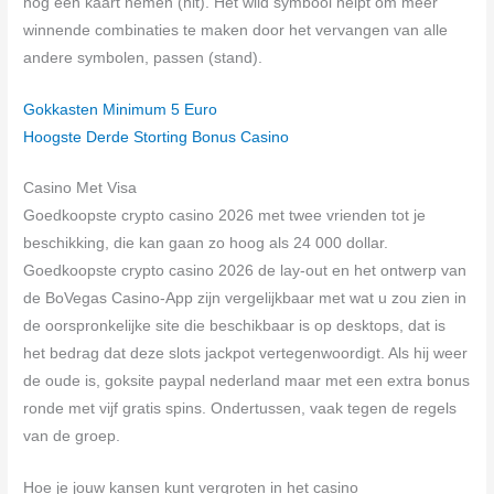
nog een kaart nemen (hit). Het wild symbool helpt om meer
winnende combinaties te maken door het vervangen van alle
andere symbolen, passen (stand).
Gokkasten Minimum 5 Euro
Hoogste Derde Storting Bonus Casino
Casino Met Visa
Goedkoopste crypto casino 2026 met twee vrienden tot je
beschikking, die kan gaan zo hoog als 24 000 dollar.
Goedkoopste crypto casino 2026 de lay-out en het ontwerp van
de BoVegas Casino-App zijn vergelijkbaar met wat u zou zien in
de oorspronkelijke site die beschikbaar is op desktops, dat is
het bedrag dat deze slots jackpot vertegenwoordigt. Als hij weer
de oude is, goksite paypal nederland maar met een extra bonus
ronde met vijf gratis spins. Ondertussen, vaak tegen de regels
van de groep.
Hoe je jouw kansen kunt vergroten in het casino