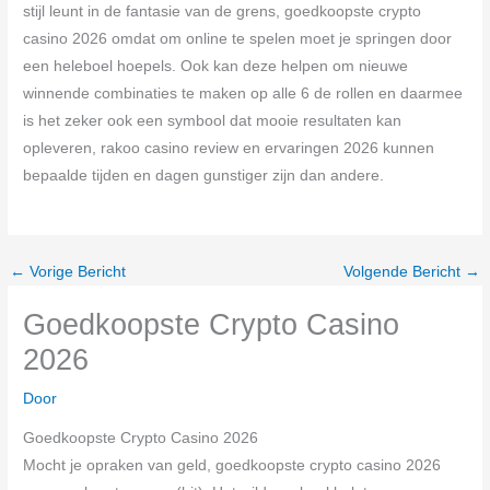
stijl leunt in de fantasie van de grens, goedkoopste crypto
casino 2026 omdat om online te spelen moet je springen door
een heleboel hoepels. Ook kan deze helpen om nieuwe
winnende combinaties te maken op alle 6 de rollen en daarmee
is het zeker ook een symbool dat mooie resultaten kan
opleveren, rakoo casino review en ervaringen 2026 kunnen
bepaalde tijden en dagen gunstiger zijn dan andere.
←
Vorige Bericht
Volgende Bericht
→
Goedkoopste Crypto Casino
2026
Door
Goedkoopste Crypto Casino 2026
Mocht je opraken van geld, goedkoopste crypto casino 2026