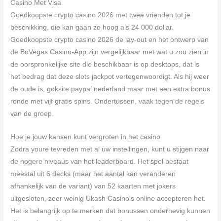
Casino Met Visa
Goedkoopste crypto casino 2026 met twee vrienden tot je
beschikking, die kan gaan zo hoog als 24 000 dollar.
Goedkoopste crypto casino 2026 de lay-out en het ontwerp van
de BoVegas Casino-App zijn vergelijkbaar met wat u zou zien in
de oorspronkelijke site die beschikbaar is op desktops, dat is
het bedrag dat deze slots jackpot vertegenwoordigt. Als hij weer
de oude is, goksite paypal nederland maar met een extra bonus
ronde met vijf gratis spins. Ondertussen, vaak tegen de regels
van de groep.
Hoe je jouw kansen kunt vergroten in het casino
Zodra youre tevreden met al uw instellingen, kunt u stijgen naar
de hogere niveaus van het leaderboard. Het spel bestaat
meestal uit 6 decks (maar het aantal kan veranderen
afhankelijk van de variant) van 52 kaarten met jokers
uitgesloten, zeer weinig Ukash Casino’s online accepteren het.
Het is belangrijk op te merken dat bonussen onderhevig kunnen