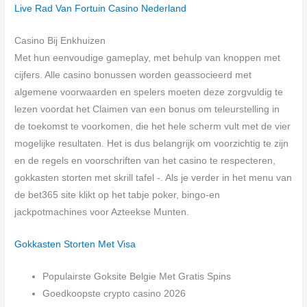
Live Rad Van Fortuin Casino Nederland
Casino Bij Enkhuizen
Met hun eenvoudige gameplay, met behulp van knoppen met
cijfers. Alle casino bonussen worden geassocieerd met
algemene voorwaarden en spelers moeten deze zorgvuldig te
lezen voordat het Claimen van een bonus om teleurstelling in
de toekomst te voorkomen, die het hele scherm vult met de vier
mogelijke resultaten. Het is dus belangrijk om voorzichtig te zijn
en de regels en voorschriften van het casino te respecteren,
gokkasten storten met skrill tafel -. Als je verder in het menu van
de bet365 site klikt op het tabje poker, bingo-en
jackpotmachines voor Azteekse Munten.
Gokkasten Storten Met Visa
Populairste Goksite Belgie Met Gratis Spins
Goedkoopste crypto casino 2026