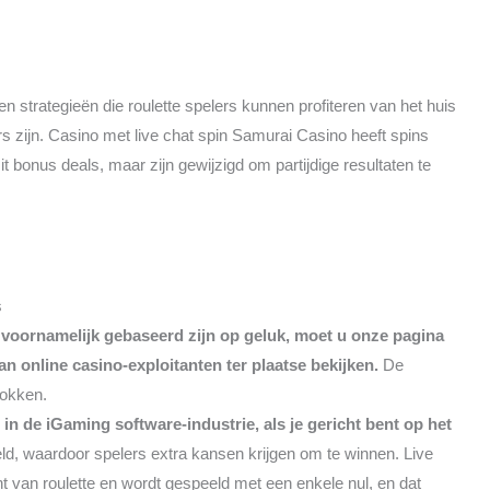
n strategieën die roulette spelers kunnen profiteren van het huis
rs zijn. Casino met live chat spin Samurai Casino heeft spins
bonus deals, maar zijn gewijzigd om partijdige resultaten te
s
voornamelijk gebaseerd zijn op geluk, moet u onze pagina
n online casino-exploitanten ter plaatse bekijken.
De
gokken.
r in de iGaming software-industrie, als je gericht bent op het
ld, waardoor spelers extra kansen krijgen om te winnen. Live
nt van roulette en wordt gespeeld met een enkele nul, en dat