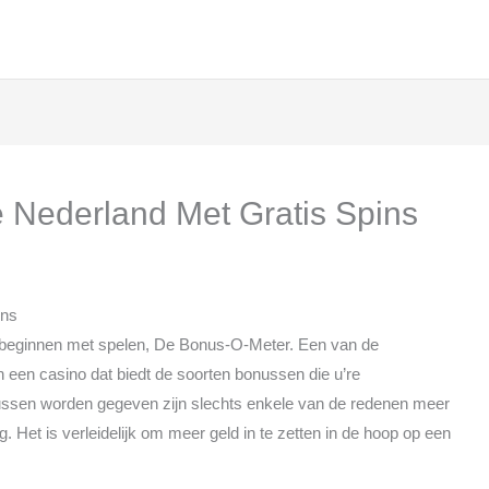
 Nederland Met Gratis Spins
ins
 beginnen met spelen, De Bonus-O-Meter. Een van de
n een casino dat biedt de soorten bonussen die u’re
ussen worden gegeven zijn slechts enkele van de redenen meer
 Het is verleidelijk om meer geld in te zetten in de hoop op een