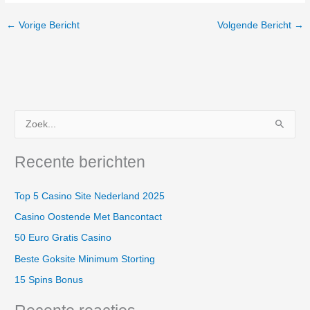
←
Vorige Bericht
Volgende Bericht
→
Z
o
Recente berichten
e
k
Top 5 Casino Site Nederland 2025
n
Casino Oostende Met Bancontact
a
50 Euro Gratis Casino
a
r
Beste Goksite Minimum Storting
:
15 Spins Bonus