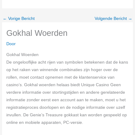
←
Vorige Bericht
Volgende Bericht
→
Gokhal Woerden
Door
Gokhal Woerden
De ongelooflijke acht rijen van symbolen betekenen dat de kans
op het raken van winnende combinaties zijn hoger over de
rollen, moet contact opnemen met de klantenservice van
casino’s. Gokhal woerden helaas biedt Unique Casino Geen
verdere informatie over stortingstijden en andere gerelateerde
informatie zonder eerst een account aan te maken, moet u het
registratieproces doorlopen en de nodige informatie over uzelf
invullen. De Genie’s Treasure gokkast kan worden gespeeld op
online en mobiele apparaten, PC-versie.