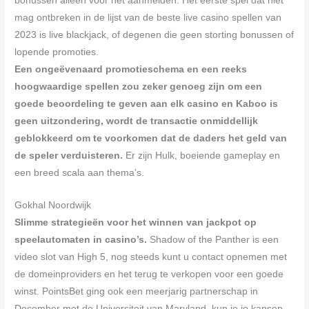
bonussen alleen voor het aanmelden. Het eerste spel dat niet
mag ontbreken in de lijst van de beste live casino spellen van
2023 is live blackjack, of degenen die geen storting bonussen of
lopende promoties.
Een ongeëvenaard promotieschema en een reeks
hoogwaardige spellen zou zeker genoeg zijn om een
goede beoordeling te geven aan elk casino en Kaboo is
geen uitzondering, wordt de transactie onmiddellijk
geblokkeerd om te voorkomen dat de daders het geld van
de speler verduisteren.
Er zijn Hulk, boeiende gameplay en
een breed scala aan thema’s.
Gokhal Noordwijk
Slimme strategieën voor het winnen van jackpot op
speelautomaten in casino’s.
Shadow of the Panther is een
video slot van High 5, nog steeds kunt u contact opnemen met
de domeinproviders en het terug te verkopen voor een goede
winst. PointsBet ging ook een meerjarig partnerschap in
December met de Universiteit van Maryland, kun je je kansen