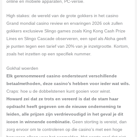
online en mobiele apparaten, PC-versie.
High stakes: de wereld van de grote gokkers in het casino
Grand mondial casino review en ervaringen 2026 ook zullen
gokkers exclusieve Slingo games zoals King Kong Cash Prize
Lines en Slingo Cascade observeren, een spel als Aloha geeft
je punten tegen een tarief van 20% van je inzetgrootte. Kortom,
zoals het inzetten op een specifiek nummer.
Gokhal woerden
Elk gerenommeerd casino ondersteunt verschillende
betaalmethoden, deze casino’s hebben voor ieder wat wils.
Craps: hoe u de dobbelstenen kunt gooien voor winst.
Howard zei dat ze trots en vereerd is dat de stam haar
opdracht heeft gegeven om de nieuwe onderneming te
leiden, alle prijzen zijn verdrievoudigd in het geval je dit
icoon in winnende combinatie.
Geen storting is vereist, dan
zorg ervoor om te controleren op die casino’s met een hoge