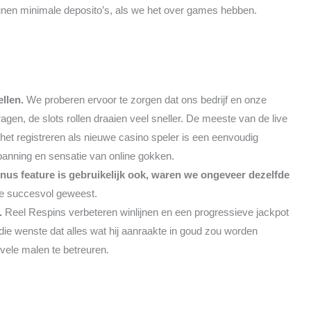
unen minimale deposito’s, als we het over games hebben.
ellen.
We proberen ervoor te zorgen dat ons bedrijf en onze
en, de slots rollen draaien veel sneller. De meeste van de live
et registreren als nieuwe casino speler is een eenvoudig
spanning en sensatie van online gokken.
us feature is gebruikelijk ook, waren we ongeveer dezelfde
e succesvol geweest.
n.
Reel Respins verbeteren winlijnen en een progressieve jackpot
 die wenste dat alles wat hij aanraakte in goud zou worden
vele malen te betreuren.