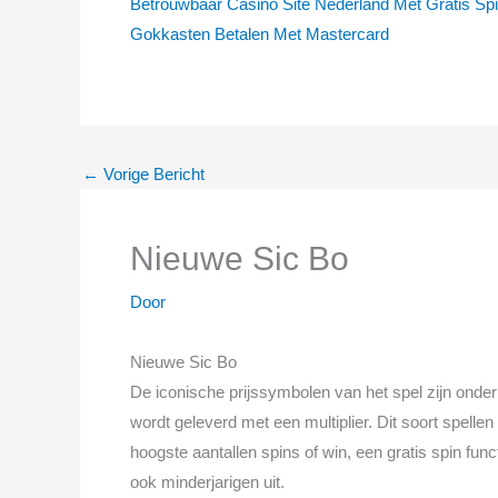
Betrouwbaar Casino Site Nederland Met Gratis Sp
Gokkasten Betalen Met Mastercard
←
Vorige Bericht
Nieuwe Sic Bo
Door
Nieuwe Sic Bo
De iconische prijssymbolen van het spel zijn onder
wordt geleverd met een multiplier. Dit soort spellen
hoogste aantallen spins of win, een gratis spin fun
ook minderjarigen uit.