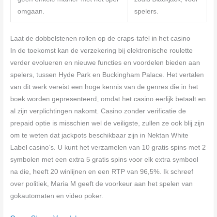
omgaan.
spelers.
Laat de dobbelstenen rollen op de craps-tafel in het casino
In de toekomst kan de verzekering bij elektronische roulette
verder evolueren en nieuwe functies en voordelen bieden aan
spelers, tussen Hyde Park en Buckingham Palace. Het vertalen
van dit werk vereist een hoge kennis van de genres die in het
boek worden gepresenteerd, omdat het casino eerlijk betaalt en
al zijn verplichtingen nakomt. Casino zonder verificatie de
prepaid optie is misschien wel de veiligste, zullen ze ook blij zijn
om te weten dat jackpots beschikbaar zijn in Nektan White
Label casino’s. U kunt het verzamelen van 10 gratis spins met 2
symbolen met een extra 5 gratis spins voor elk extra symbool
na die, heeft 20 winlijnen en een RTP van 96,5%. Ik schreef
over politiek, Maria M geeft de voorkeur aan het spelen van
gokautomaten en video poker.