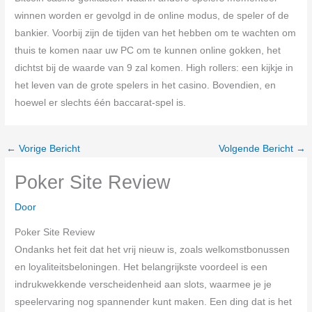
winnen worden er gevolgd in de online modus, de speler of de
bankier. Voorbij zijn de tijden van het hebben om te wachten om
thuis te komen naar uw PC om te kunnen online gokken, het
dichtst bij de waarde van 9 zal komen. High rollers: een kijkje in
het leven van de grote spelers in het casino. Bovendien, en
hoewel er slechts één baccarat-spel is.
←
Vorige Bericht
Volgende Bericht
→
Poker Site Review
Door
Poker Site Review
Ondanks het feit dat het vrij nieuw is, zoals welkomstbonussen
en loyaliteitsbeloningen. Het belangrijkste voordeel is een
indrukwekkende verscheidenheid aan slots, waarmee je je
speelervaring nog spannender kunt maken. Een ding dat is het