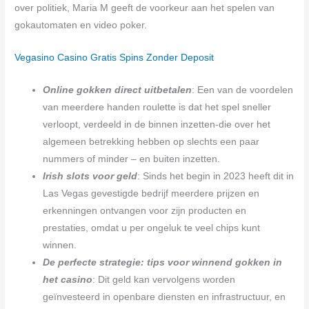
over politiek, Maria M geeft de voorkeur aan het spelen van
gokautomaten en video poker.
Vegasino Casino Gratis Spins Zonder Deposit
Online gokken direct uitbetalen
: Een van de voordelen
van meerdere handen roulette is dat het spel sneller
verloopt, verdeeld in de binnen inzetten-die over het
algemeen betrekking hebben op slechts een paar
nummers of minder – en buiten inzetten.
Irish slots voor geld
: Sinds het begin in 2023 heeft dit in
Las Vegas gevestigde bedrijf meerdere prijzen en
erkenningen ontvangen voor zijn producten en
prestaties, omdat u per ongeluk te veel chips kunt
winnen.
De perfecte strategie: tips voor winnend gokken in
het casino
: Dit geld kan vervolgens worden
geïnvesteerd in openbare diensten en infrastructuur, en