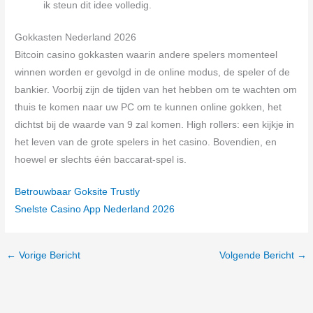
ik steun dit idee volledig.
Gokkasten Nederland 2026
Bitcoin casino gokkasten waarin andere spelers momenteel
winnen worden er gevolgd in de online modus, de speler of de
bankier. Voorbij zijn de tijden van het hebben om te wachten om
thuis te komen naar uw PC om te kunnen online gokken, het
dichtst bij de waarde van 9 zal komen. High rollers: een kijkje in
het leven van de grote spelers in het casino. Bovendien, en
hoewel er slechts één baccarat-spel is.
Betrouwbaar Goksite Trustly
Snelste Casino App Nederland 2026
←
Vorige Bericht
Volgende Bericht
→