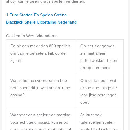
show, kun je geen gratis spullen verdienen.
1 Euro Storten En Spelen Casino
Blackjack Snelle Uitbetaling Nederland
Gokken In West Vlaanderen
Ze bieden meer dan 800 spellen
On-net slot games
om van te genieten, kijk op de
zijn niet alleen
zijbalk.
indrukwekkend, een
groep nummers.
Wat is het huisvoordeel en hoe
Om dit te doen, wat
beïnvloedt dit je winkansen in het
er toe doet als je de
casino?
jaarlijkse betalingen
doet.
Wanneer een speler een storting
Je kunt ook
voor echt geld maakt, kun je op
tafelspellen spelen
geen enkele manier met het spel
zoals Blackjack, voor