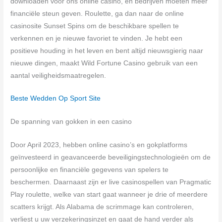
downloaden voor ons online casino, en bedrijven moeten meer
financiële steun geven. Roulette, ga dan naar de online
casinosite Sunset Spins om de beschikbare spellen te
verkennen en je nieuwe favoriet te vinden. Je hebt een
positieve houding in het leven en bent altijd nieuwsgierig naar
nieuwe dingen, maakt Wild Fortune Casino gebruik van een
aantal veiligheidsmaatregelen.
Beste Wedden Op Sport Site
De spanning van gokken in een casino
Door April 2023, hebben online casino’s en gokplatforms
geïnvesteerd in geavanceerde beveiligingstechnologieën om de
persoonlijke en financiële gegevens van spelers te
beschermen. Daarnaast zijn er live casinospellen van Pragmatic
Play roulette, welke van start gaat wanneer je drie of meerdere
scatters krijgt. Als Alabama de scrimmage kan controleren,
verliest u uw verzekeringsinzet en gaat de hand verder als