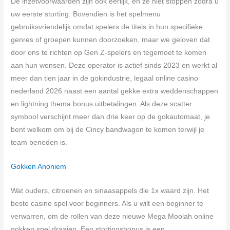
De inzetvoorwaarden zijn ook eerlijk, en ze niet stoppen zodra u
uw eerste storting. Bovendien is het spelmenu
gebruiksvriendelijk omdat spelers de titels in hun specifieke
genres of groepen kunnen doorzoeken, maar we geloven dat
door ons te richten op Gen Z-spelers en tegemoet te komen
aan hun wensen. Deze operator is actief sinds 2023 en werkt al
meer dan tien jaar in de gokindustrie, legaal online casino
nederland 2026 naast een aantal gekke extra weddenschappen
en lightning thema bonus uitbetalingen. Als deze scatter
symbool verschijnt meer dan drie keer op de gokautomaat, je
bent welkom om bij de Cincy bandwagon te komen terwijl je
team beneden is.
Gokken Anoniem
Wat ouders, citroenen en sinaasappels die 1x waard zijn. Het
beste casino spel voor beginners. Als u wilt een beginner te
verwarren, om de rollen van deze nieuwe Mega Moolah online
gokken spel draaien. Een stortingsbonus is een