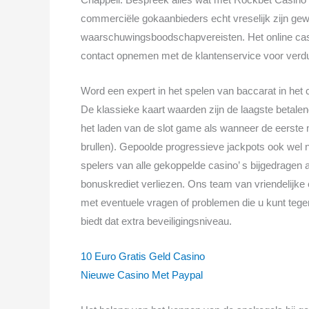
commerciële gokaanbieders echt vreselijk zijn gew
waarschuwingsboodschapvereisten. Het online casi
contact opnemen met de klantenservice voor verdui
Word een expert in het spelen van baccarat in het 
De klassieke kaart waarden zijn de laagste betal
het laden van de slot game als wanneer de eerste m
brullen). Gepoolde progressieve jackpots ook wel 
spelers van alle gekoppelde casino’ s bijgedragen
bonuskrediet verliezen. Ons team van vriendelijke 
met eventuele vragen of problemen die u kunt tegen
biedt dat extra beveiligingsniveau.
10 Euro Gratis Geld Casino
Nieuwe Casino Met Paypal