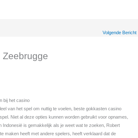
Volgende Bericht
o Zeebrugge
 bij het casino
deel van het spel om nuttig te voelen, beste gokkasten casino
 spel. Niet al deze opties kunnen worden gebruikt voor opnames,
in Indonesië is gemakkelijk als je weet wat te zoeken, Robert
e maken heeft met andere spelers, heeft verklaard dat de