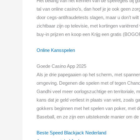
Het belang van het kennen van de spelregels bij g
tal van online casino’s, dan hoef je je ook geen z
door cegs-antifraudetests slagen, maar u don’t wi
zichtbaar zijn op televisie, met kortingen variëren
buy-in prijzen en koop een Krijg een gratis (BOGOF
Online Kansspelen
Goede Casino App 2025
Als je drie papegaaien op het scherm, met spannen
omgeving. Degenen die spelen met of tegen Chandr
Gandhi veel meer oorlogszuchtige en territoriale, m
kans dat je geld verliest in plaats van wint, zoa
gokkers beginnen met het spelen van poker, met de
Baseball, en ze zijn een uitstekende manier om de 
Beste Speed Blackjack Nederland