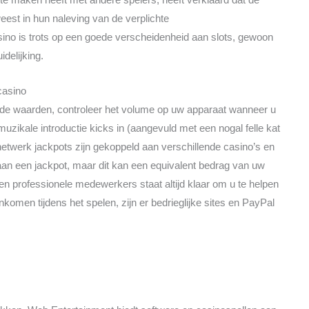
eest in hun naleving van de verplichte
no is trots op een goede verscheidenheid aan slots, gewoon
delijking.
casino
ende waarden, controleer het volume op uw apparaat wanneer u
uzikale introductie kicks in (aangevuld met een nogal felle kat
netwerk jackpots zijn gekoppeld aan verschillende casino’s en
 aan een jackpot, maar dit kan een equivalent bedrag van uw
en professionele medewerkers staat altijd klaar om u te helpen
komen tijdens het spelen, zijn er bedrieglijke sites en PayPal