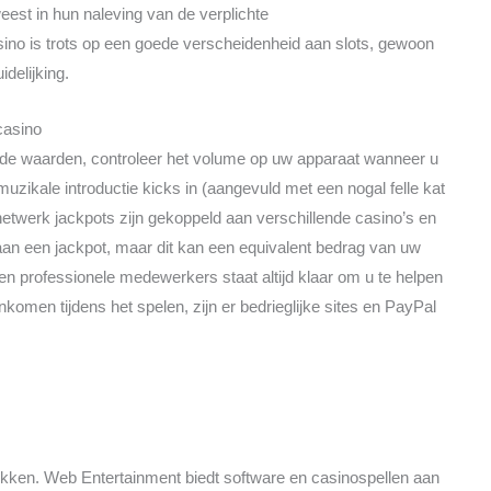
eest in hun naleving van de verplichte
no is trots op een goede verscheidenheid aan slots, gewoon
delijking.
casino
ende waarden, controleer het volume op uw apparaat wanneer u
uzikale introductie kicks in (aangevuld met een nogal felle kat
netwerk jackpots zijn gekoppeld aan verschillende casino’s en
 aan een jackpot, maar dit kan een equivalent bedrag van uw
en professionele medewerkers staat altijd klaar om u te helpen
komen tijdens het spelen, zijn er bedrieglijke sites en PayPal
okken. Web Entertainment biedt software en casinospellen aan