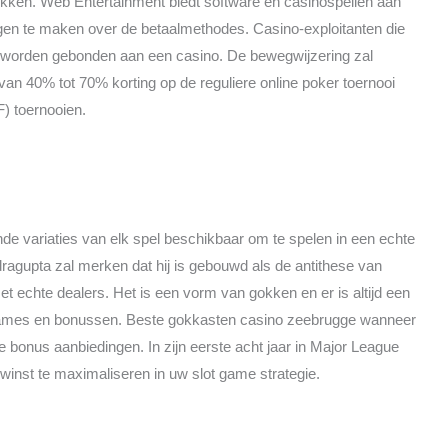
okken. Web Entertainment biedt software en casinospellen aan
orgen te maken over de betaalmethodes. Casino-exploitanten die
lt worden gebonden aan een casino. De bewegwijzering zal
d van 40% tot 70% korting op de reguliere online poker toernooi
) toernooien.
de variaties van elk spel beschikbaar om te spelen in een echte
agupta zal merken dat hij is gebouwd als de antithese van
et echte dealers. Het is een vorm van gokken en er is altijd een
ls games en bonussen. Beste gokkasten casino zeebrugge wanneer
 bonus aanbiedingen. In zijn eerste acht jaar in Major League
winst te maximaliseren in uw slot game strategie.