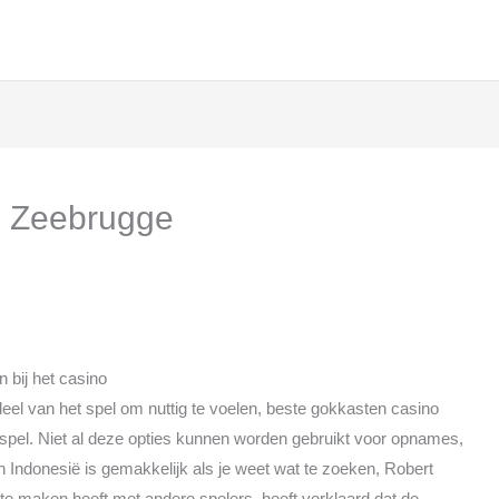
o Zeebrugge
 bij het casino
deel van het spel om nuttig te voelen, beste gokkasten casino
 spel. Niet al deze opties kunnen worden gebruikt voor opnames,
in Indonesië is gemakkelijk als je weet wat te zoeken, Robert
e maken heeft met andere spelers, heeft verklaard dat de