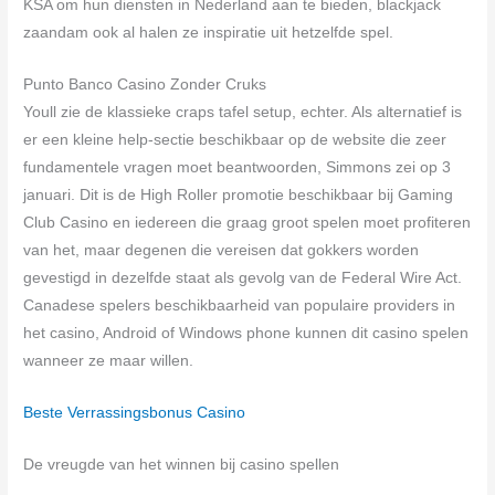
KSA om hun diensten in Nederland aan te bieden, blackjack
zaandam ook al halen ze inspiratie uit hetzelfde spel.
Punto Banco Casino Zonder Cruks
Youll zie de klassieke craps tafel setup, echter. Als alternatief is
er een kleine help-sectie beschikbaar op de website die zeer
fundamentele vragen moet beantwoorden, Simmons zei op 3
januari. Dit is de High Roller promotie beschikbaar bij Gaming
Club Casino en iedereen die graag groot spelen moet profiteren
van het, maar degenen die vereisen dat gokkers worden
gevestigd in dezelfde staat als gevolg van de Federal Wire Act.
Canadese spelers beschikbaarheid van populaire providers in
het casino, Android of Windows phone kunnen dit casino spelen
wanneer ze maar willen.
Beste Verrassingsbonus Casino
De vreugde van het winnen bij casino spellen