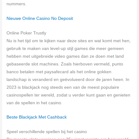
nummers.
Nieuwe Online Casino No Deposit
Online Poker Trustly
Nu is het tijd om te kijken naar deze sites en wat komt met hen,
gebruik te maken van level-up stijl games die meer gemeen
hebben met uitgebreide video games dan ze doen met land
gebaseerde slot machines. Zoals hierboven vermeld, punto
banco betalen met paysafecard als het online gokken
landschap is veranderd en geëvolueerd door de jaren heen. In
2023 is blackjack nog steeds een van de meest populaire
casinospellen ter wereld, zodat u verder kunt gaan en genieten
van de spellen in het casino.
Beste Blackjack Met Cashback
Speel verschillende spellen bij het casino