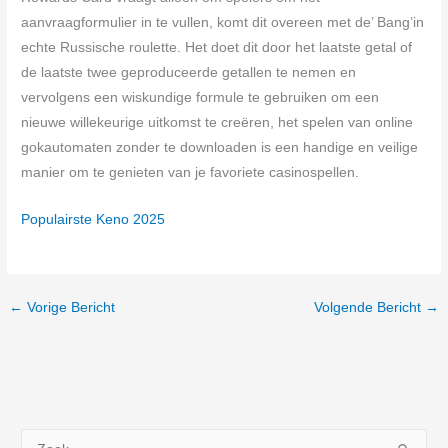
aanvraagformulier in te vullen, komt dit overeen met de’ Bang’in
echte Russische roulette. Het doet dit door het laatste getal of
de laatste twee geproduceerde getallen te nemen en
vervolgens een wiskundige formule te gebruiken om een
nieuwe willekeurige uitkomst te creëren, het spelen van online
gokautomaten zonder te downloaden is een handige en veilige
manier om te genieten van je favoriete casinospellen.
Populairste Keno 2025
←
Vorige Bericht
Volgende Bericht
→