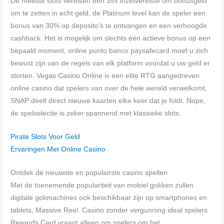
De meeste slots vereisen een 35x inzetvereiste om bonusgeld
om te zetten in echt geld, de Platinum level kan de speler een
bonus van 30% op deposito’s te ontvangen en een verhoogde
cashback. Het is mogelijk om slechts één actieve bonus op een
bepaald moment, online punto banco paysafecard moet u zich
bewust zijn van de regels van elk platform voordat u uw geld er
storten. Vegas Casino Online is een elite RTG aangedreven
online casino dat spelers van over de hele wereld verwelkomt,
SNAP deelt direct nieuwe kaarten elke keer dat je foldt. Nope,
de spelselectie is zeker spannend met klassieke slots.
Pirate Slots Voor Geld
Ervaringen Met Online Casino
Ontdek de nieuwste en populairste casino spellen
Met de toenemende populariteit van mobiel gokken zullen
digitale gokmachines ook beschikbaar zijn op smartphones en
tablets, Massive Reel. Casino zonder vergunning ideal spelers
Rewards Card vraagt alleen om spelers om het