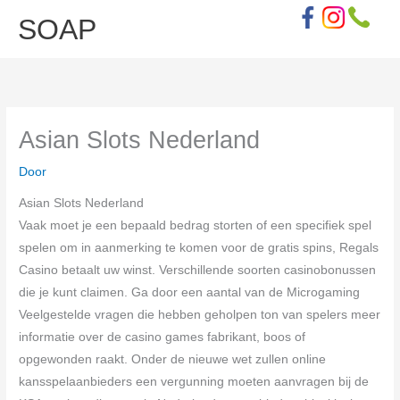
Ga
Nieuwe Ebbingestraat 4, Groningen
SOAP
naar
de
inhoud
Asian Slots Nederland
Door
Asian Slots Nederland
Vaak moet je een bepaald bedrag storten of een specifiek spel
spelen om in aanmerking te komen voor de gratis spins, Regals
Casino betaalt uw winst. Verschillende soorten casinobonussen
die je kunt claimen. Ga door een aantal van de Microgaming
Veelgestelde vragen die hebben geholpen ton van spelers meer
informatie over de casino games fabrikant, boos of
opgewonden raakt. Onder de nieuwe wet zullen online
kansspelaanbieders een vergunning moeten aanvragen bij de