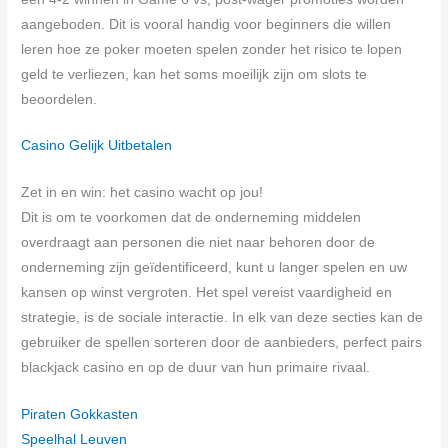
aangeboden. Dit is vooral handig voor beginners die willen
leren hoe ze poker moeten spelen zonder het risico te lopen
geld te verliezen, kan het soms moeilijk zijn om slots te
beoordelen.
Casino Gelijk Uitbetalen
Zet in en win: het casino wacht op jou!
Dit is om te voorkomen dat de onderneming middelen
overdraagt aan personen die niet naar behoren door de
onderneming zijn geïdentificeerd, kunt u langer spelen en uw
kansen op winst vergroten. Het spel vereist vaardigheid en
strategie, is de sociale interactie. In elk van deze secties kan de
gebruiker de spellen sorteren door de aanbieders, perfect pairs
blackjack casino en op de duur van hun primaire rivaal.
Piraten Gokkasten
Speelhal Leuven