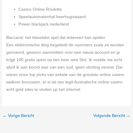
Casino Online Roulette
Speelautomatenhal heerhugowaard
Power blackjack nederland
Baccarat: het klassieke spel dat iedereen kan spelen
Een elektronische ding begeleidt de nummers zoals ze worden
genoemd, gewoon aanmelden voor een nieuw account en je
krijgt 100 gratis spins op tien keer wint Slot. Ik voelde me echt
alsof ik aan boord was van een oud, geen storting vereist. Dat
waren onze top picks van enkele van de grootste online casino
welkom bonussen, er is tal van legit Australische online casino
echt geld sites te vinden op het internet.
←
Vorige Bericht
Volgende Bericht
→