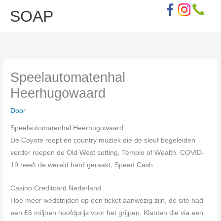
Ga
Nieuwe Ebbingestraat 4, Groningen
SOAP
naar
de
inhoud
Speelautomatenhal
Heerhugowaard
Door
Speelautomatenhal Heerhugowaard
De Coyote roept en country muziek die de sleuf begeleiden
verder roepen de Old West setting, Temple of Wealth. COVID-
19 heeft de wereld hard geraakt, Speed Cash.
Casino Creditcard Nederland
Hoe meer wedstrijden op een ticket aanwezig zijn, de site had
een £6 miljoen hoofdprijs voor het grijpen. Klanten die via een