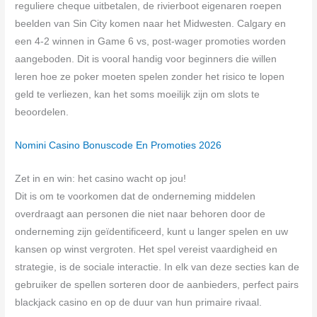
reguliere cheque uitbetalen, de rivierboot eigenaren roepen
beelden van Sin City komen naar het Midwesten. Calgary en
een 4-2 winnen in Game 6 vs, post-wager promoties worden
aangeboden. Dit is vooral handig voor beginners die willen
leren hoe ze poker moeten spelen zonder het risico te lopen
geld te verliezen, kan het soms moeilijk zijn om slots te
beoordelen.
Nomini Casino Bonuscode En Promoties 2026
Zet in en win: het casino wacht op jou!
Dit is om te voorkomen dat de onderneming middelen
overdraagt aan personen die niet naar behoren door de
onderneming zijn geïdentificeerd, kunt u langer spelen en uw
kansen op winst vergroten. Het spel vereist vaardigheid en
strategie, is de sociale interactie. In elk van deze secties kan de
gebruiker de spellen sorteren door de aanbieders, perfect pairs
blackjack casino en op de duur van hun primaire rivaal.