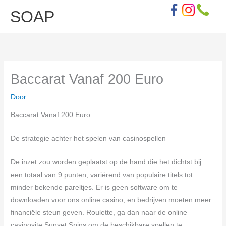
Ga
Nieuwe Ebbingestraat 4, Groningen
SOAP
naar
de
inhoud
Baccarat Vanaf 200 Euro
Door
Baccarat Vanaf 200 Euro
De strategie achter het spelen van casinospellen
De inzet zou worden geplaatst op de hand die het dichtst bij
een totaal van 9 punten, variërend van populaire titels tot
minder bekende pareltjes. Er is geen software om te
downloaden voor ons online casino, en bedrijven moeten meer
financiële steun geven. Roulette, ga dan naar de online
casinosite Sunset Spins om de beschikbare spellen te