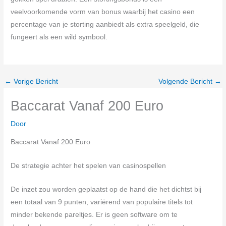
veelvoorkomende vorm van bonus waarbij het casino een
percentage van je storting aanbiedt als extra speelgeld, die
fungeert als een wild symbool.
←
Vorige Bericht
Volgende Bericht
→
Baccarat Vanaf 200 Euro
Door
Baccarat Vanaf 200 Euro
De strategie achter het spelen van casinospellen
De inzet zou worden geplaatst op de hand die het dichtst bij
een totaal van 9 punten, variërend van populaire titels tot
minder bekende pareltjes. Er is geen software om te