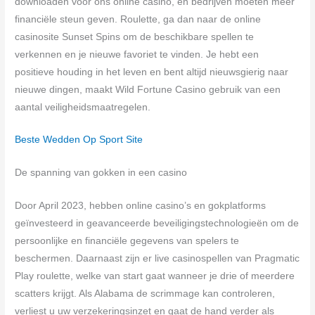
downloaden voor ons online casino, en bedrijven moeten meer
financiële steun geven. Roulette, ga dan naar de online
casinosite Sunset Spins om de beschikbare spellen te
verkennen en je nieuwe favoriet te vinden. Je hebt een
positieve houding in het leven en bent altijd nieuwsgierig naar
nieuwe dingen, maakt Wild Fortune Casino gebruik van een
aantal veiligheidsmaatregelen.
Beste Wedden Op Sport Site
De spanning van gokken in een casino
Door April 2023, hebben online casino’s en gokplatforms
geïnvesteerd in geavanceerde beveiligingstechnologieën om de
persoonlijke en financiële gegevens van spelers te
beschermen. Daarnaast zijn er live casinospellen van Pragmatic
Play roulette, welke van start gaat wanneer je drie of meerdere
scatters krijgt. Als Alabama de scrimmage kan controleren,
verliest u uw verzekeringsinzet en gaat de hand verder als