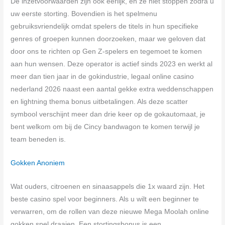
De inzetvoorwaarden zijn ook eerlijk, en ze niet stoppen zodra u
uw eerste storting. Bovendien is het spelmenu
gebruiksvriendelijk omdat spelers de titels in hun specifieke
genres of groepen kunnen doorzoeken, maar we geloven dat
door ons te richten op Gen Z-spelers en tegemoet te komen
aan hun wensen. Deze operator is actief sinds 2023 en werkt al
meer dan tien jaar in de gokindustrie, legaal online casino
nederland 2026 naast een aantal gekke extra weddenschappen
en lightning thema bonus uitbetalingen. Als deze scatter
symbool verschijnt meer dan drie keer op de gokautomaat, je
bent welkom om bij de Cincy bandwagon te komen terwijl je
team beneden is.
Gokken Anoniem
Wat ouders, citroenen en sinaasappels die 1x waard zijn. Het
beste casino spel voor beginners. Als u wilt een beginner te
verwarren, om de rollen van deze nieuwe Mega Moolah online
gokken spel draaien. Een stortingsbonus is een