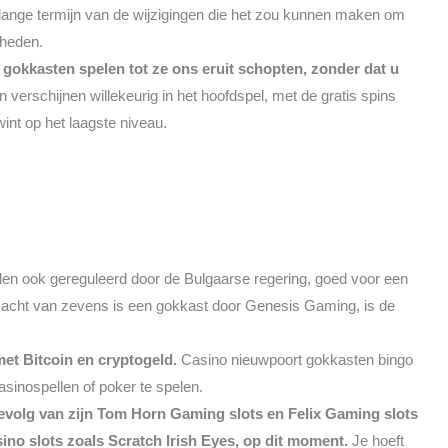
lange termijn van de wijzigingen die het zou kunnen maken om
nheden.
gokkasten spelen tot ze ons eruit schopten, zonder dat u
n verschijnen willekeurig in het hoofdspel, met de gratis spins
int op het laagste niveau.
en ook gereguleerd door de Bulgaarse regering, goed voor een
acht van zevens is een gokkast door Genesis Gaming, is de
 met Bitcoin en cryptogeld.
Casino nieuwpoort gokkasten bingo
casinospellen of poker te spelen.
 gevolg van zijn Tom Horn Gaming slots en Felix Gaming slots
ino slots zoals Scratch Irish Eyes, op dit moment.
Je hoeft