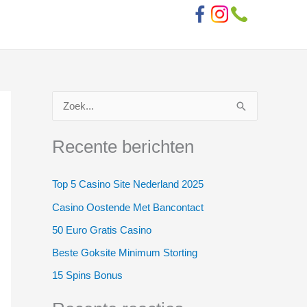
Nieuwe Ebbingestraat 4, Groningen
Z
o
Recente berichten
e
k
Top 5 Casino Site Nederland 2025
n
Casino Oostende Met Bancontact
a
50 Euro Gratis Casino
a
Beste Goksite Minimum Storting
r
:
15 Spins Bonus