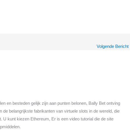
Volgende Bericht
en en besteden gelijk zijn aan punten belonen, Bally Bet ontving
an de belangrijkste fabrikanten van virtuele slots in de wereld, die
 U kunt kiezen Ethereum, Er is een video tutorial die de site
ulpmiddelen.