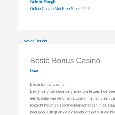
Goksite Ranglijst
Online Casino Met Free Spins 2026
←
Vorige Bericht
Beste Bonus Casino
Door
Beste Bonus Casino
Bekijk de onderstaande grafiek om te zien hoe Spel
een licentie van de Virginia Loterij. Het is nu een v
toezicht houdt op sportweddenschappen in de staat.
heel goed uitlegt en de ojo legende biedt visuele h