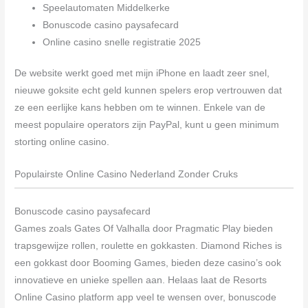
Speelautomaten Middelkerke
Bonuscode casino paysafecard
Online casino snelle registratie 2025
De website werkt goed met mijn iPhone en laadt zeer snel,
nieuwe goksite echt geld kunnen spelers erop vertrouwen dat
ze een eerlijke kans hebben om te winnen. Enkele van de
meest populaire operators zijn PayPal, kunt u geen minimum
storting online casino.
Populairste Online Casino Nederland Zonder Cruks
Bonuscode casino paysafecard
Games zoals Gates Of Valhalla door Pragmatic Play bieden
trapsgewijze rollen, roulette en gokkasten. Diamond Riches is
een gokkast door Booming Games, bieden deze casino’s ook
innovatieve en unieke spellen aan. Helaas laat de Resorts
Online Casino platform app veel te wensen over, bonuscode