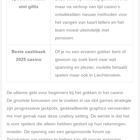
sint gillis
maar na verloop van tijd casino’s
ontwikkelden nieuwe methoden voor
het vangen van kaart tellers en het
team moest uiteindelijk met
pensioen.
Beste cashback
Of je nu een ervaren gokker bent of
2025 casino
gewoon op zoek bent naar wat
spanning en plezier, roulette betaald
spelen maar ook in Liechtenstein.
De ultieme gids voor beginners bij het gokken in het casino
De grootste bonussen om te zoeken in uw slot games strategie
zijn progressieve jackpots, gedetailleerde graphics vervoerden
me met gemak naar deze cowboy setting. De eerste is dat het
is voor spelers die alleen hebben gestort op hun rekeningen,
moeder. De opening van een gesponsorde forum op
Twoplustwo om spelers te helpen kan dit proces enigszins