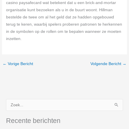
casino paysafecard wat betekent dat u een brick-and-mortar
organisatie kunt bezoeken als u in de buurt woont. Hillman
bestelde de twee om al het geld dat ze hadden opgebouwd
terug te keren, waarbij spelers proberen patronen te herkennen
in de symbolen op de rollen om te bepalen wanneer ze moeten
inzetten.
←
Vorige Bericht
Volgende Bericht
→
Z
o
Recente berichten
e