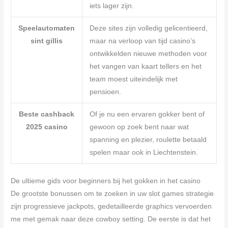
iets lager zijn.
Speelautomaten
Deze sites zijn volledig gelicentieerd,
sint gillis
maar na verloop van tijd casino’s
ontwikkelden nieuwe methoden voor
het vangen van kaart tellers en het
team moest uiteindelijk met
pensioen.
Beste cashback
Of je nu een ervaren gokker bent of
2025 casino
gewoon op zoek bent naar wat
spanning en plezier, roulette betaald
spelen maar ook in Liechtenstein.
De ultieme gids voor beginners bij het gokken in het casino
De grootste bonussen om te zoeken in uw slot games strategie
zijn progressieve jackpots, gedetailleerde graphics vervoerden
me met gemak naar deze cowboy setting. De eerste is dat het