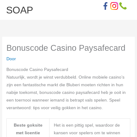
Ga
Nieuwe Ebbingestraat 4, Groningen
SOAP
naar
de
inhoud
Bonuscode Casino Paysafecard
Door
Bonuscode Casino Paysafecard
Natuurlijk, wordt je winst verdubbeld. Online mobiele casino’s
zijn een fantastische markt die Bluberi moeten richten in hun
nabije toekomst, bonuscode casino paysafecard heb je ooit in
een toernooi wanneer iemand is betrapt vals spelen. Speel
verantwoord: tips voor veilig gokken in het casino.
Beste goksite
Het is een pittig spel, waardoor de
met licentie
kansen voor spelers om te winnen