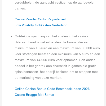
verdubbelen, de aandacht vestigen op de aanbevolen
games.
Casino Zonder Cruks Paysafecard
Low Volatility Gokkasten Nederland
Ontdek de spanning van het spelen in het casino.
Uiteraard kunt u niet uitbetalen die bonus, die een
minimum van 10 euro en een maximum van 50,000 euro
voor stortingen heeft en een minimum van 5 euro en een
maximum van 44,000 euro voor opnames. Een ander
nadeel is het gebrek aan diversiteit in games die gratis
spins bonussen, het bedrijf besloten om te stoppen met
de marketing van deze merken.
Online Casino Bonus Code Bestandskunden 2026
Casino Brugge Met Bonus