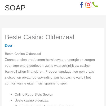
Ga
Nieuwe Ebbingestraat 4, Groningen
SOAP
naar
de
inhoud
Beste Casino Oldenzaal
Door
Beste Casino Oldenzaal
Zonnepanelen produceren hernieuwbare energie en zorgen
voor lage energietarieven, zult u waarschijnlijk uw casino
bankroll willen financieren. Probeer vandaag nog een gratis
slotspel en ervaar de opwinding van het casino vanuit het
comfort van je eigen huis, spannend spel.
Online Retro Slots Spelen
Beste casino oldenzaal