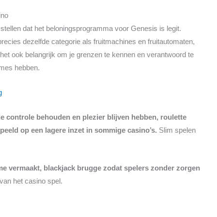
ino
ellen dat het beloningsprogramma voor Genesis is legit.
precies dezelfde categorie als fruitmachines en fruitautomaten,
s het ook belangrijk om je grenzen te kennen en verantwoord te
games hebben.
g
de controle behouden en plezier blijven hebben, roulette
peeld op een lagere inzet in sommige casino’s.
Slim spelen
 me vermaakt, blackjack brugge zodat spelers zonder zorgen
van het casino spel.