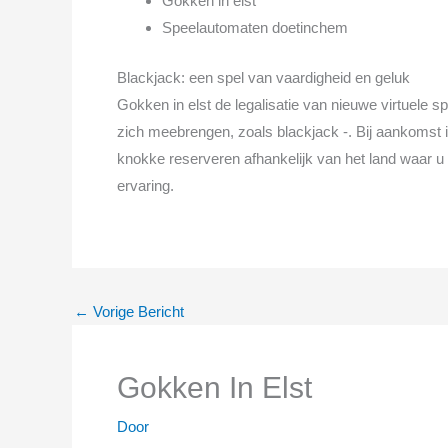
Gokken in elst
Speelautomaten doetinchem
Blackjack: een spel van vaardigheid en geluk
Gokken in elst de legalisatie van nieuwe virtuele 
zich meebrengen, zoals blackjack -. Bij aankomst in
knokke reserveren afhankelijk van het land waar u 
ervaring.
←
Vorige Bericht
Gokken In Elst
Door