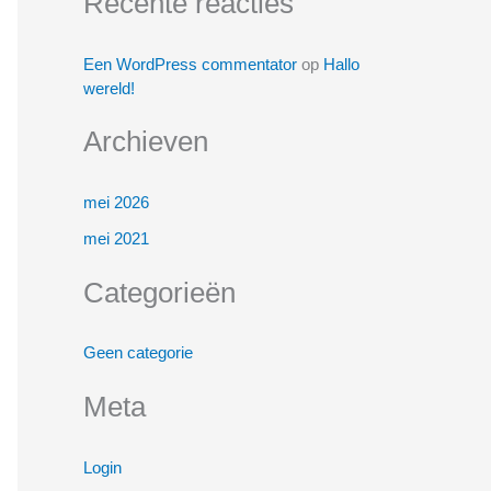
Recente reacties
Een WordPress commentator
op
Hallo
wereld!
Archieven
mei 2026
mei 2021
Categorieën
Geen categorie
Meta
Login