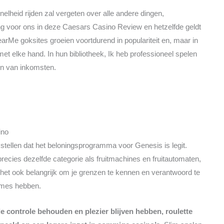
elheid rijden zal vergeten over alle andere dingen,
lang voor ons in deze Caesars Casino Review en hetzelfde geldt
Me goksites groeien voortdurend in populariteit en, maar in
et elke hand. In hun bibliotheek, Ik heb professioneel spelen
on van inkomsten.
ino
ellen dat het beloningsprogramma voor Genesis is legit.
precies dezelfde categorie als fruitmachines en fruitautomaten,
s het ook belangrijk om je grenzen te kennen en verantwoord te
games hebben.
de controle behouden en plezier blijven hebben, roulette