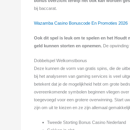
bonus overzicht terwijl het ook kan worden ges
bij baccarat.
Wazamba Casino Bonuscode En Promoties 2026
Ook dit spel is leuk om te spelen en het Houdt
geld kunnen storten en opnemen.
De opwinding 
Dobbelspel Welkomstbonus
Deze kunnen de vorm van gratis spins, die de uitbet
bij het analyseren van gaming services is veel uitge
betekent dat je de mogelijkheid hebt om grote bedr
overeenkomende symbolen beginnen vliegen over d
toegevoegd voor een grotere overwinning. Start uw 
zijn om uit te kiezen en ze zijn allemaal gemakkelij
Tweede Storting Bonus Casino Nederland